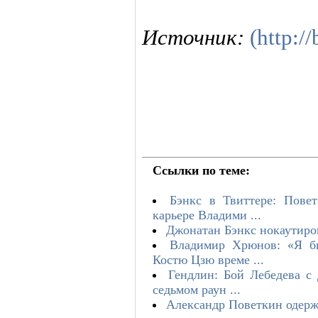
Источник:
(http:/
Ссылки по теме:
Бэнкс в Твиттере: Пове
карьере Владими ...
Джонатан Бэнкс нокаутиро
Владимир Хрюнов: «Я бы
Костю Цзю време ...
Гендлин: Бой Лебедева с
седьмом раун ...
Александр Поветкин одер