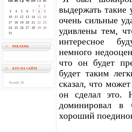
Пн
Вт
Ср
Чт
Пт
Сб
Вс
1
2
выдержать такие 
3
4
5
6
7
9
8
10
11
12
13
14
16
очень сильные уд
15
17
18
19
20
21
22
23
удивлены тем, чт
24
25
26
27
28
29
30
31
интересное бу
РЕКЛАМА
немного недооцен
что он будет пр
КТО НА САЙТЕ
будет таким легк
сказал, что может
Гостей: 20
он сделал это.
доминировал в 
хороший поединок"