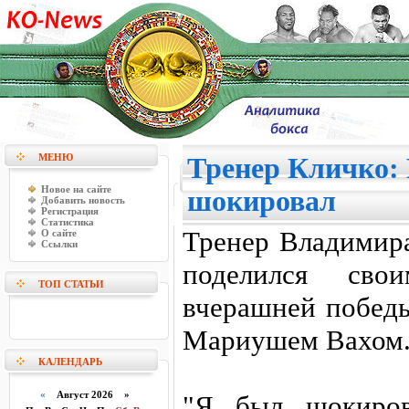
МЕНЮ
Тренер Кличко: 
Новое на сайте
шокировал
Добавить новость
Регистрация
Статистика
Тренер Владимир
О сайте
Ссылки
поделился сво
ТОП СТАТЬИ
вчерашней побед
Мариушем Вахом
КАЛЕНДАРЬ
«
Август 2026 »
"Я был шокиров