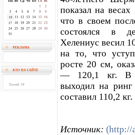
Пн
Вт
Ср
Чт
Пт
Сб
Вс
1
2
показал на весах 
3
4
5
6
7
8
9
11
12
13
14
15
16
10
что в своем посл
18
19
20
21
22
23
17
состоялся в де
24
25
26
27
28
29
30
31
Хелениус весил 10
РЕКЛАМА
на то, что усту
росте 20 см, ока
КТО НА САЙТЕ
— 120,1 кг. В
выходил на ринг 
Гостей: 19
составил 110,2 кг.
Источник:
(http://