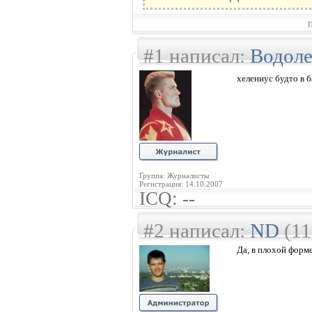
П
#1 написал:
Водол
хелениус будто в 
Группа: Журналисты
Регистрация: 14.10.2007
ICQ: --
#2 написал:
ND
(11
Да, в плохой форм