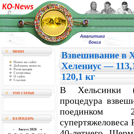
МЕНЮ
Взвешивание в 
Новое на сайте
Хелениус — 113,
Добавить новость
Регистрация
Статистика
120,1 кг
О сайте
Ссылки
В Хельсинки (Ф
ТОП СТАТЬИ
процедура взвеш
поединком 28
КАЛЕНДАРЬ
супертяжеловеса 
«
Август 2026 »
40-летнего Шерм