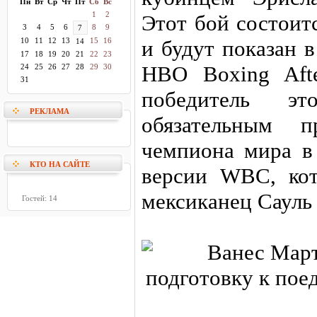
Пн
Вт
Ср
Чт
Пт
Сб
Вс
1
2
Этот бой состоит
3
4
5
6
8
9
7
10
11
12
13
15
16
и будут показан 
14
17
18
19
20
21
22
23
HBO Boxing Aft
24
25
26
27
28
29
30
31
победитель эт
РЕКЛАМА
обязательным п
чемпиона мира в
КТО НА САЙТЕ
версии WBC, кот
мексиканец Сауль
Гостей: 14