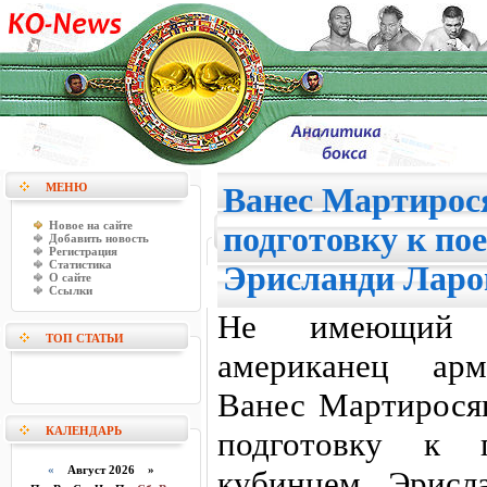
МЕНЮ
Ванес Мартирос
Новое на сайте
подготовку к по
Добавить новость
Регистрация
Статистика
Эрисланди Ларо
О сайте
Ссылки
Не имеющий п
ТОП СТАТЬИ
американец арм
Ванес Мартиросян
КАЛЕНДАРЬ
подготовку к 
«
Август 2026 »
кубинцем Эрисла