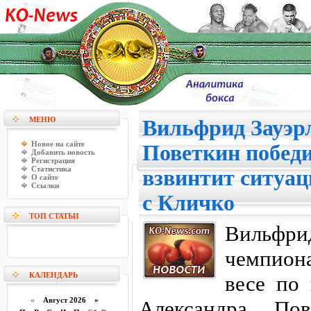
МЕНЮ
Вильфрид Зауэр
Новое на сайте
Поветкин победи
Добавить новость
Регистрация
Статистика
взвинтит ситуац
О сайте
Ссылки
с Кличко
ТОП СТАТЬИ
Вильфри
чемпион
КАЛЕНДАРЬ
весе по
«
Август 2026 »
Александра Пов