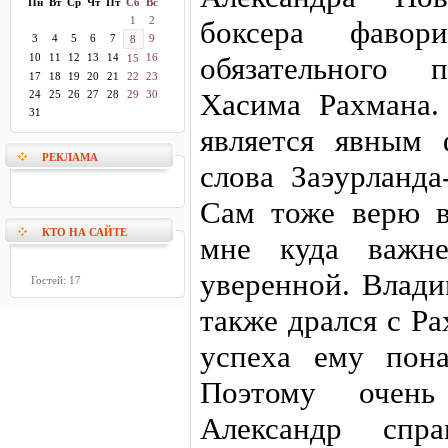
Пн
Вт
Ср
Чт
Пт
Сб
Вс
1
2
боксера фаво
3
4
5
6
7
9
8
10
11
12
13
14
16
обязательного 
15
17
18
19
20
21
22
23
Хасима Рахмана.
24
25
26
27
28
29
30
31
является явным
РЕКЛАМА
слова Заэурланда
Сам тоже верю в
КТО НА САЙТЕ
мне куда важне
уверенной. Влади
Гостей: 17
также дрался с Р
успеха ему пона
Поэтому очен
Александр спра