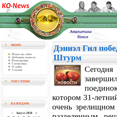
МЕНЮ
Дэниэл Гил поб
Новое на сайте
Штурм
Добавить новость
Регистрация
Статистика
Сегодн
О сайте
Ссылки
заверш
ТОП СТАТЬИ
поедин
котором 31-летни
КАЛЕНДАРЬ
очень зрелищном
«
Август 2026 »
разделенным реш