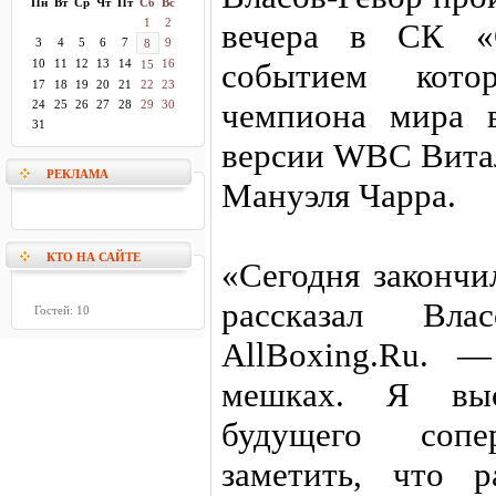
Пн
Вт
Ср
Чт
Пт
Сб
Вс
1
2
вечера в СК «О
3
4
5
6
7
9
8
10
11
12
13
14
16
событием кото
15
17
18
19
20
21
22
23
чемпиона мира 
24
25
26
27
28
29
30
31
версии WBC Витал
РЕКЛАМА
Мануэля Чарра.
КТО НА САЙТЕ
«Сегодня закончи
рассказал Вл
Гостей: 10
AllBoxing.Ru. 
мешках. Я выс
будущего сопе
заметить, что 