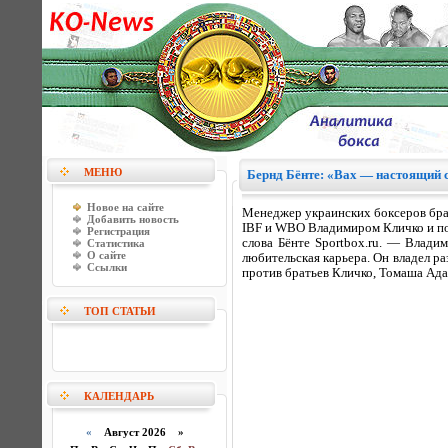
МЕНЮ
Бернд Бёнте: «Вах — настоящий 
Новое на сайте
Менеджер украинских боксеров бра
Добавить новость
IBF и WBO Владимиром Кличко и по
Регистрация
слова Бёнте Sportbox.ru. — Влади
Статистика
О сайте
любительская карьера. Он владел р
Ссылки
против братьев Кличко, Томаша Ада
ТОП СТАТЬИ
КАЛЕНДАРЬ
«
Август 2026 »