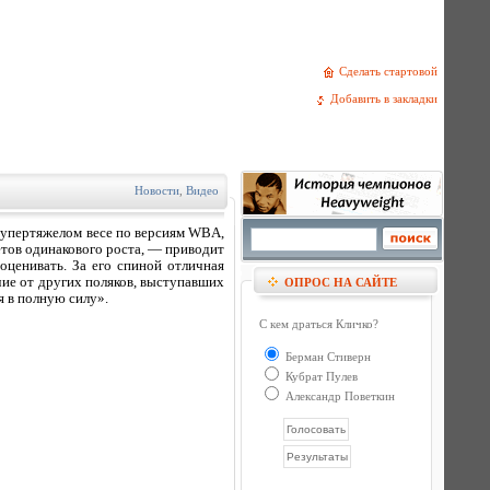
Сделать стартовой
Добавить в закладки
Новости
,
Видео
супертяжелом весе по версиям WBA,
тов одинакового роста, — приводит
оценивать. За его спиной отличная
чие от других поляков, выступавших
ОПРОС НА САЙТЕ
 в полную силу».
С кем драться Кличко?
Берман Стиверн
Кубрат Пулев
Александр Поветкин