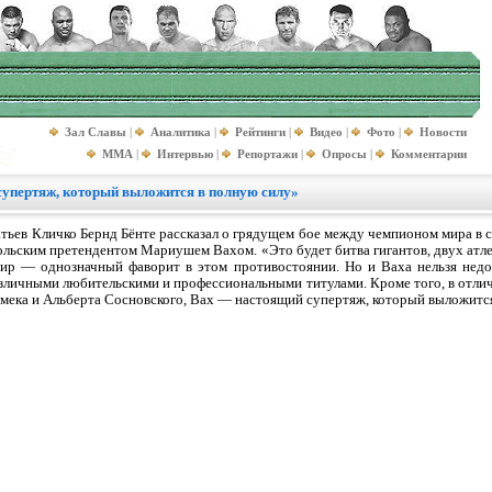
Зал Славы
|
Аналитика
|
Рейтинги
|
Видео
|
Фото
|
Новости
MMA
|
Интервью
|
Репортажи
|
Опросы
|
Комментарии
супертяж, который выложится в полную силу»
тьев Кличко Бернд Бёнте рассказал о грядущем бое между чемпионом мира в 
льским претендентом Мариушем Вахом. «Это будет битва гигантов, двух атле
мир — однозначный фаворит в этом противостоянии. Но и Ваха нельзя недо
азличными любительскими и профессиональными титулами. Кроме того, в отли
мека и Альберта Сосновского, Вах — настоящий супертяж, который выложится