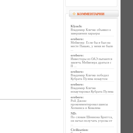
КОММЕНТАРИИ
Klyuch
:
Владимир Кличко объявил о
завершении карьеры
oroboro
:
Мейвезер: Если бы я был на
месте Пакьяо, у меня не было
...
oroboro
:
Инвесторы из ОАЭ пытаются
завлечь Мейвезера драться с
П ...
oroboro
:
Владимир Кличко победил
Кубрата Пулева нокаутом
oroboro
:
Владимир Кличко
нокаутировал Кубрата Пулева
oroboro
:
Рой Джонс
прокомментировал шансы
Хопкинса и Ковалева
ND
:
По словам Шеннона Бриггса,
он начал получать угрозы от
...
Civilization
: