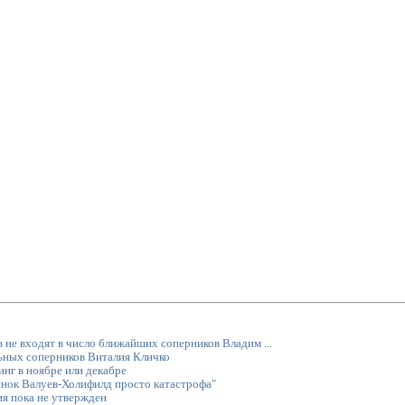
в не входят в число ближайших соперников Владим ...
льных соперников Виталия Кличко
нг в ноябре или декабре
инок Валуев-Холифилд просто катастрофа"
ия пока не утвержден