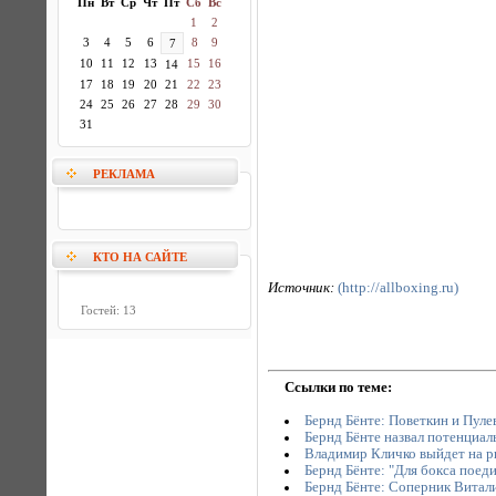
Пн
Вт
Ср
Чт
Пт
Сб
Вс
1
2
3
4
5
6
8
9
7
10
11
12
13
15
16
14
17
18
19
20
21
22
23
24
25
26
27
28
29
30
31
РЕКЛАМА
КТО НА САЙТЕ
Источник:
(http://allboxing.ru)
Гостей: 13
Ссылки по теме:
Бернд Бёнте: Поветкин и Пуле
Бернд Бёнте назвал потенциа
Владимир Кличко выйдет на ри
Бернд Бёнте: "Для бокса поед
Бернд Бёнте: Соперник Витал