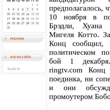
Пн
Вт
Ср
Чт
Пт
Сб
Вс
1
2
предполагалось, 
3
4
5
6
8
9
7
10
11
12
13
15
16
10 ноября в по
14
17
18
19
20
21
22
23
Брэдли, Хуана
24
25
26
27
28
29
30
31
Мигеля Котто. З
РЕКЛАМА
Конц сообщил, 
политическом п
КТО НА САЙТЕ
бой 1 декабря
ringtv.com Конц
Гостей: 10
поединка, ни соп
и они обсужд
промоутером Боб