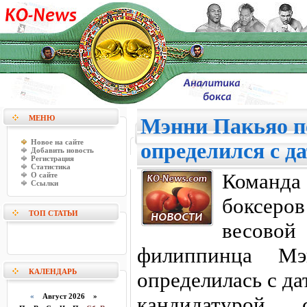
МЕНЮ
Мэнни Пакьяо п
Новое на сайте
определился с д
Добавить новость
Регистрация
Статистика
Команд
О сайте
Ссылки
боксеро
ТОП СТАТЬИ
весовой
филиппинца М
КАЛЕНДАРЬ
определилась с да
«
Август 2026 »
кандидатурой с