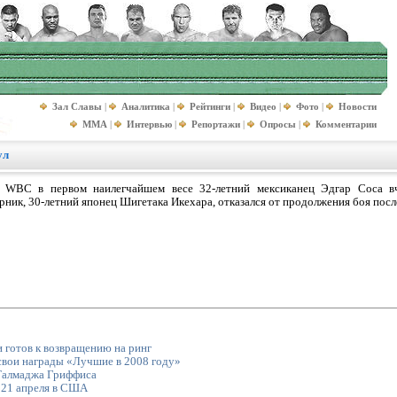
Зал Славы
|
Аналитика
|
Рейтинги
|
Видео
|
Фото
|
Новости
MMA
|
Интервью
|
Репортажи
|
Опросы
|
Комментарии
ул
а WBC в первом наилегчайшем весе 32-летний мексиканец Эдгар Соса 
рник, 30-летний японец Шигетака Икехара, отказался от продолжения боя посл
 готов к возвращению на ринг
вои награды «Лучшие в 2008 году»
Талмаджа Гриффиса
 21 апреля в США