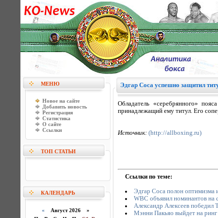
МЕНЮ
Эдгар Соса успешно защитил тит
Новое на сайте
Обладатель «серебрянного» пояс
Добавить новость
принадлежащий ему титул. Его сопе
Регистрация
Статистика
О сайте
Ссылки
Источник:
(http://allboxing.ru)
ТОП СТАТЬИ
Ссылки по теме:
Эдгар Соса полон оптимизма и
КАЛЕНДАРЬ
WBC объявил номинантов на с
Александр Алексеев победил 
«
Август 2026 »
Мэнни Пакьяо выйдет на ринг