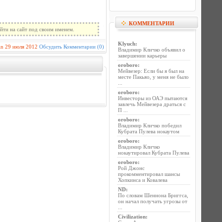
КОММЕНТАРИИ
йти на сайт под своим именем.
Klyuch
:
in
29 июля 2012
Обсудить
Комментарии (0)
Владимир Кличко объявил о
завершении карьеры
oroboro
:
Мейвезер: Если бы я был на
месте Пакьяо, у меня не было
...
oroboro
:
Инвесторы из ОАЭ пытаются
завлечь Мейвезера драться с
П ...
oroboro
:
Владимир Кличко победил
Кубрата Пулева нокаутом
oroboro
:
Владимир Кличко
нокаутировал Кубрата Пулева
oroboro
:
Рой Джонс
прокомментировал шансы
Хопкинса и Ковалева
ND
:
По словам Шеннона Бриггса,
он начал получать угрозы от
...
Civilization
: