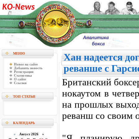
МЕНЮ
Хан надеется до
Новое на сайте
реванше с Гарси
Добавить новость
Регистрация
Статистика
Британский боксе
О сайте
Ссылки
нокаутом в четве
ТОП СТАТЬИ
на прошлых выход
реванш со своим 
КАЛЕНДАРЬ
«
Август 2026 »
"Я планирую др