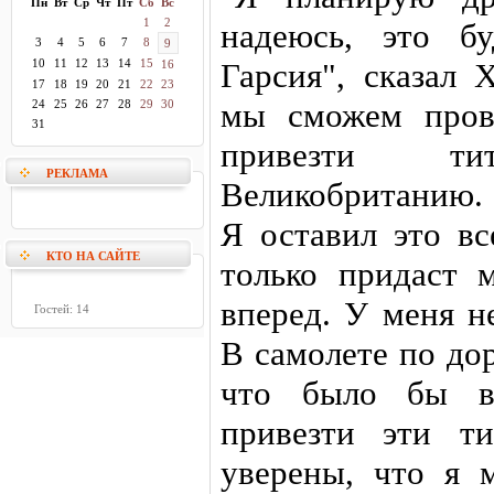
Пн
Вт
Ср
Чт
Пт
Сб
Вс
1
2
надеюсь, это б
3
4
5
6
7
8
9
10
11
12
13
14
15
Гарсия", сказал 
16
17
18
19
20
21
22
23
мы сможем пров
24
25
26
27
28
29
30
31
привезти т
РЕКЛАМА
Великобританию.
Я оставил это вс
КТО НА САЙТЕ
только придаст 
вперед. У меня н
Гостей: 14
В самолете по до
что было бы ве
привезти эти т
уверены, что я м