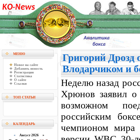
МЕНЮ
Григорий Дрозд о
Новое на сайте
Влодарчиком и б
Добавить новость
Регистрация
Статистика
Неделю назад рос
О сайте
Ссылки
Хрюнов заявил о 
ТОП СТАТЬИ
возможном пое
российским бокс
КАЛЕНДАРЬ
чемпионом мира 
«
Август 2026 »
версии WBC 30-л