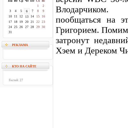
Пн
Вт
Ср
Чт
Пт
Сб
Вс
1
2
Влодарчиком. 
3
4
5
7
8
9
6
10
11
12
14
15
16
пообщаться на э
13
17
18
19
20
21
22
23
Григорием. Помимо
24
25
26
27
28
29
30
31
затронут недавн
РЕКЛАМА
Хэем и Дереком Ч
КТО НА САЙТЕ
Гостей: 27