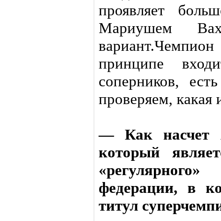
проявляет боль
Мариушем Вах
вариант.Чемпион
принципе вход
соперников, ест
проверяем, какая 
— Как насчет А
который являет
«регулярног
федерации, в к
титул суперчемп