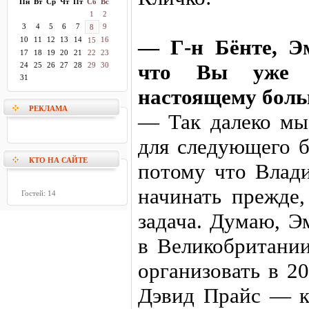
Пн
Вт
Ср
Чт
Пт
Сб
Вс
1
2
3
4
5
6
7
9
8
10
11
12
13
14
16
— Г-н Бёнте, Э
15
17
18
19
20
21
22
23
что Вы уже н
24
25
26
27
28
29
30
31
настоящему больш
РЕКЛАМА
— Так далеко мы
для следующего б
КТО НА САЙТЕ
потому что Влади
начинать прежде,
Гостей: 14
задача. Думаю, Э
в Великобритани
организовать в 2
Дэвид Прайс — к