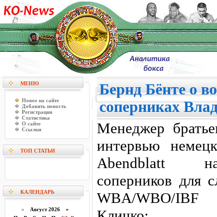
МЕНЮ
Бернд Бёнте о 
Новое на сайте
соперниках Вла
Добавить новость
Регистрация
Статистика
Менеджер братье
О сайте
Ссылки
интервью немец
ТОП СТАТЬИ
Abendblatt н
соперников для 
КАЛЕНДАРЬ
WBA/WBO/IBF 
«
Август 2026 »
Кличко: