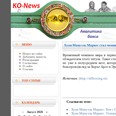
МЕНЮ
Хуан Мануэль Маркес стал чемпи
Новое на сайте
Временный чемпион мира в перво
Добавить новость
обладателем этого титула. Такое ст
Регистрация
но уже в полусреднем весе, кото
Статистика
О сайте
боксером (вслед за Хорхе Арсе и Э
Ссылки
Источник:
(http://allboxing.ru)
ТОП СТАТЬИ
Ссылки по теме:
КАЛЕНДАРЬ
Хуан Мануэль Маркес: Боя с Пак
«
Август 2026 »
Хуан Мануэль Маркес: Теперь 