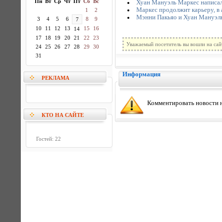
Пн
Вт
Ср
Чт
Пт
Сб
Вс
Хуан Мануэль Маркес написал
Маркес продолжит карьеру, в 
1
2
Мэнни Пакьяо и Хуан Мануэль
3
4
5
6
8
9
7
10
11
12
13
15
16
14
17
18
19
20
21
22
23
Уважаемый посетитель вы вошли на сай
24
25
26
27
28
29
30
31
Информация
РЕКЛАМА
Комментировать новости н
КТО НА САЙТЕ
Гостей: 22