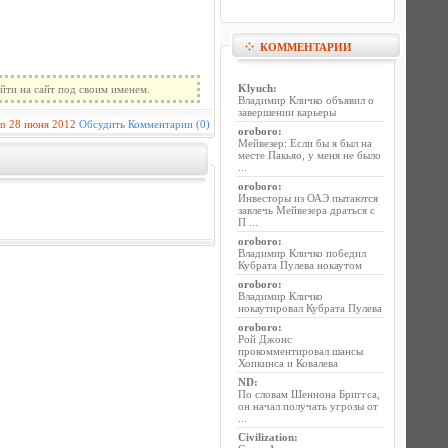
КОММЕНТАРИИ
Klyuch
:
йти на сайт под своим именем.
Владимир Кличко объявил о
завершении карьеры
in
28 июня 2012
Обсудить
Комментарии (0)
oroboro
:
Мейвезер: Если бы я был на
месте Пакьяо, у меня не было
...
oroboro
:
Инвесторы из ОАЭ пытаются
завлечь Мейвезера драться с
П ...
oroboro
:
Владимир Кличко победил
Кубрата Пулева нокаутом
oroboro
:
Владимир Кличко
нокаутировал Кубрата Пулева
oroboro
:
Рой Джонс
прокомментировал шансы
Хопкинса и Ковалева
ND
:
По словам Шеннона Бриггса,
он начал получать угрозы от
...
Civilization
: