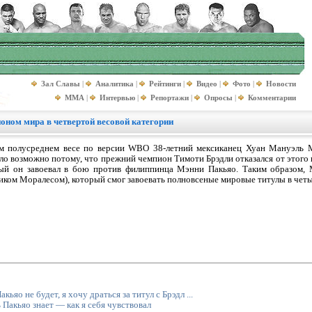
Зал Славы
|
Аналитика
|
Рейтинги
|
Видео
|
Фото
|
Новости
MMA
|
Интервью
|
Репортажи
|
Опросы
|
Комментарии
оном мира в четвертой весовой категории
м полусреднем весе по версии WBO 38-летний мексиканец Хуан Мануэль М
ало возможно потому, что прежний чемпион Тимоти Брэдли отказался от этого 
рый он завоевал в бою против филиппинца Мэнни Пакьяо. Таким образом, 
риком Моралесом), который смог завоевать полновсеные мировые титулы в чет
ьяо не будет, я хочу драться за титул с Брэдл ...
Пакьяо знает — как я себя чувствовал