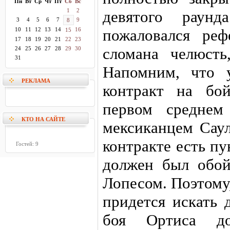
Пн
Вт
Ср
Чт
Пт
Сб
Вс
1
2
девятого раун
3
4
5
6
7
9
8
10
11
12
13
14
16
пожаловался ре
15
17
18
19
20
21
22
23
сломана челюсть
24
25
26
27
28
29
30
31
Напомним, что 
РЕКЛАМА
контракт на бо
первом средне
КТО НА САЙТЕ
мексиканцем Саул
контракте есть пу
Гостей: 9
должен был обой
Лопесом. Поэтому
придется искать 
боя Ортиса до