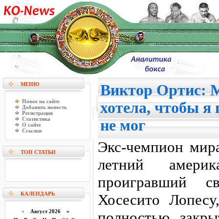
МЕНЮ
Виктор Ортис: 
Новое на сайте
хотела, чтобы я 
Добавить новость
Регистрация
Статистика
не мог
О сайте
Ссылки
Экс-чемпион мира
ТОП СТАТЬИ
летний амери
проигравший св
КАЛЕНДАРЬ
Хосесито Лопесу
«
Август 2026 »
полностью закры