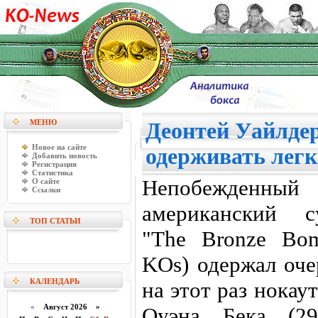
МЕНЮ
Деонтей Уайлде
Новое на сайте
одерживать легк
Добавить новость
Регистрация
Статистика
Непобежденн
О сайте
Ссылки
американский с
ТОП СТАТЬИ
"The Bronze Bom
KOs) одержал оче
КАЛЕНДАРЬ
на этот раз нокау
«
Август 2026 »
Оуэна Бека (29