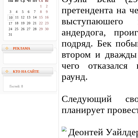
Пн
Вт
Ср
Чт
Пт
Сб
Вс
1
2
претендента на ч
3
4
5
6
7
8
9
11
12
13
14
15
16
10
выступаюшего 
18
19
20
21
22
23
17
андердога, прои
24
25
26
27
28
29
30
31
подряд. Бек побы
РЕКЛАМА
втором и дважды 
чего отказался
КТО НА САЙТЕ
раунд.
Гостей: 8
Следующий св
планирует провест