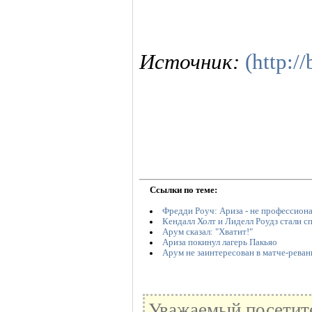
Источник:
(http:/
Ссылки по теме:
Фредди Роуч: Ариза - не профессион
Кендалл Холт и Лиделл Роудз стали с
Арум сказал: "Хватит!"
Ариза покинул лагерь Пакьяо
Арум не заинтересован в матче-реван
Уважаемый посетите