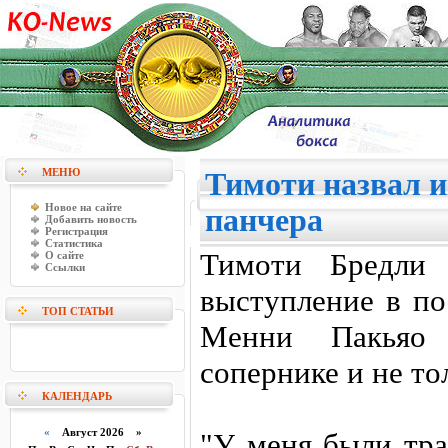
МЕНЮ
Тимоти назвал 
Новое на сайте
панчера
Добавить новость
Регистрация
Статистика
Тимоти Бредли 
О сайте
Ссылки
выступление в по
ТОП СТАТЬИ
Менни Пакьяо 
сопернике и не тол
КАЛЕНДАРЬ
«
Август 2026 »
"У меня были тр