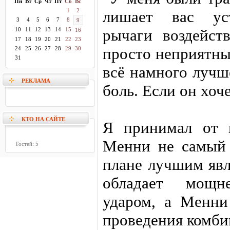
Пн
Вт
Ср
Чт
Пт
Сб
Вс
1
2
лишает вас уст
3
4
5
6
7
8
9
10
11
12
13
14
15
рычаги воздейст
16
17
18
19
20
21
22
23
просто неприятны
24
25
26
27
28
29
30
31
всё намного лучш
РЕКЛАМА
боль. Если он хоче
КТО НА САЙТЕ
Я принимал от 
Менни не самый 
Гостей: 5
плане лучшим явл
обладает мощн
ударом, а Менни 
проведения комби