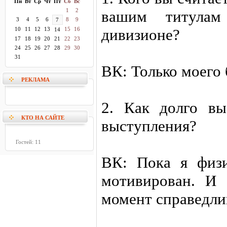
Пн
Вт
Ср
Чт
Пт
Сб
Вс
1
2
вашим титула
3
4
5
6
8
9
7
10
11
12
13
15
16
дивизионе?
14
17
18
19
20
21
22
23
24
25
26
27
28
29
30
31
ВК: Только моего 
РЕКЛАМА
2. Как долго вы
КТО НА САЙТЕ
выступления?
Гостей: 11
ВК: Пока я физ
мотивирован. И
момент справедли