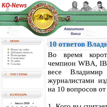
МЕНЮ
10 ответов Вла
Новое на сайте
Во время корот
Добавить новость
Регистрация
Статистика
чемпион WBA, IB
О сайте
Ссылки
весе Владимир
ТОП СТАТЬИ
журналистами из
на 10 вопросов от
КАЛЕНДАРЬ
«
Август 2026 »
1. Кого вы счита