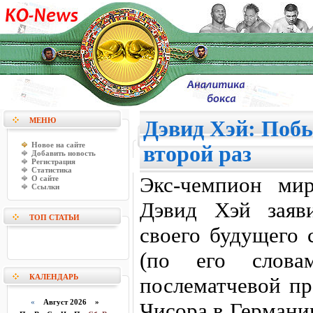
МЕНЮ
Дэвид Хэй: Побь
Новое на сайте
второй раз
Добавить новость
Регистрация
Статистика
Экс-чемпион ми
О сайте
Ссылки
Дэвид Хэй заяв
ТОП СТАТЬИ
своего будущего 
(по его слова
КАЛЕНДАРЬ
послематчевой пр
«
Август 2026 »
Чисора в Германии