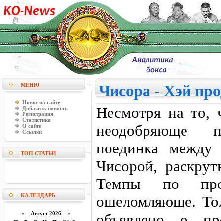
МЕНЮ
Чисора - Хэй про
Новое на сайте
Несмотря на то, 
Добавить новость
Регистрация
Статистика
неодобряюще п
О сайте
Ссылки
поединка между
ТОП СТАТЬИ
Чисорой, раскрут
Темпы по прод
КАЛЕНДАРЬ
ошеломляюще. Тол
«
Август 2026 »
объявлено о пр