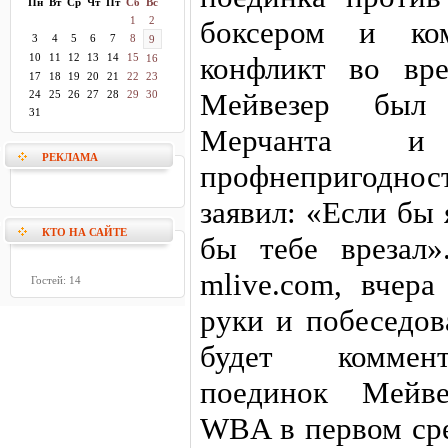
Пн
Вт
Ср
Чт
Пт
Сб
Вс
1
2
боксером и ком
3
4
5
6
7
8
9
10
11
12
13
14
15
конфликт во вр
16
17
18
19
20
21
22
23
Мейвезер был 
24
25
26
27
28
29
30
31
Мерчанта 
РЕКЛАМА
профнепригодност
заявил: «Если бы 
КТО НА САЙТЕ
бы тебе врезал»
mlive.com, вчер
Гостей: 14
руки и побеседов
будет коммент
поединок Мейве
WBA в первом сре