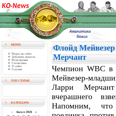
МЕНЮ
Флойд Мейвезер
Новое на сайте
Мерчант
Добавить новость
Регистрация
Статистика
Чемпион WBC в 
О сайте
Ссылки
Мейвезер-младши
ТОП СТАТЬИ
Ларри Мерчан
вчерашнего взв
КАЛЕНДАРЬ
Напомним, что
«
Август 2026 »
поединка проти