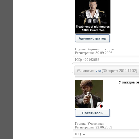
Группа: Администраторы
Регистрация: 30.09.2006
ICQ: 420162683
#3 написал:
vist
(30 апреля 2012 14:52)
У каждой э
Группа: Участники
Регистрация: 22.06.2009
ICQ: --