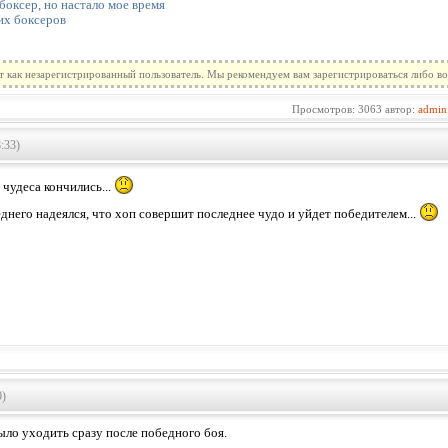
боксер, но настало мое время
их боксеров
т как незарегистрированный пользователь. Мы рекомендуем вам зарегистрироваться либо во
Просмотров: 3063 автор:
admin
:33)
и чудеса кончились...
еднего надеялся, что хоп совершит последнее чудо и уйдет победителем...
0)
ыло уходить сразу после победного боя.