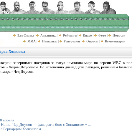
Зал Славы
|
Аналитика
|
Рейтинги
|
Видео
|
Фото
|
Новости
MMA
|
Интервью
|
Репортажи
|
Опросы
|
Комментарии
арда Хопкинса!
-Джерси, завершился поединок за титул чемпиона мира по версии WBC в по
ом - Чедом Доусоном. По истечению двенадцати раундов, решением большинс
 мира - Чед Доусон.
8 апреля
-Home: Чед Доусон — фаворит в бою с Хопкинсом + ...
я с Бернардом Хопкинсом