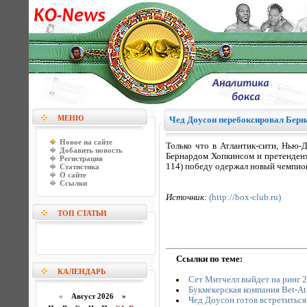
МЕНЮ
Чед Доусон перебоксировал Берн
Новое на сайте
Только что в Атлантик-сити, Нью
Добавить новость
Бернардом Хопкинсом и претендент
Регистрация
114) победу одержал новый чемпион
Статистика
О сайте
Ссылки
Источник:
(http://box-club.ru)
ТОП СТАТЬИ
Ссылки по теме:
КАЛЕНДАРЬ
Сет Митчелл выйдет на ринг 2
Букмекерская компания Bet-At
«
Август 2026 »
Чед Доусон готов встретитьс