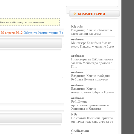
КОММЕНТАРИИ
йти на сайт под своим именем.
Klyuch
:
Владимир Кличко объявил о
29 апреля 2012
Обсудить
Комментарии (3)
завершении карьеры
oroboro
:
Мейвезер: Если бы я был на
месте Пакьяо, у меня не было
...
oroboro
:
Инвесторы из ОАЭ пытаются
завлечь Мейвезера драться с
П ...
oroboro
:
Владимир Кличко победил
Кубрата Пулева нокаутом
oroboro
:
Владимир Кличко
нокаутировал Кубрата Пулева
oroboro
:
Рой Джонс
прокомментировал шансы
Хопкинса и Ковалева
ND
:
По словам Шеннона Бриггса,
он начал получать угрозы от
...
Civilization
: