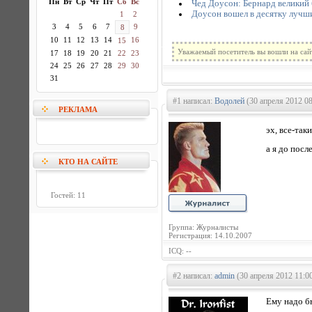
Пн
Вт
Ср
Чт
Пт
Сб
Вс
Чед Доусон: Бернард великий 
Доусон вошел в десятку лучш
1
2
3
4
5
6
7
9
8
10
11
12
13
14
16
15
Уважаемый посетитель вы вошли на сай
17
18
19
20
21
22
23
24
25
26
27
28
29
30
31
#1 написал:
Водолей
(30 апреля 2012 08
РЕКЛАМА
эх, все-так
а я до посл
КТО НА САЙТЕ
Гостей: 11
Группа: Журналисты
Регистрация: 14.10.2007
ICQ: --
#2 написал:
admin
(30 апреля 2012 11:0
Ему надо б