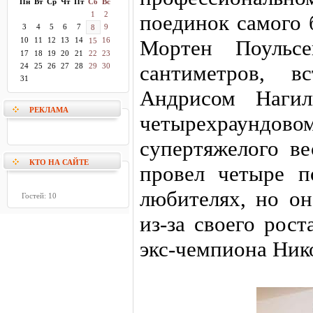
Пн
Вт
Ср
Чт
Пт
Сб
Вс
1
2
поединок самого 
3
4
5
6
7
9
8
10
11
12
13
14
16
Мортен Поульсе
15
17
18
19
20
21
22
23
сантиметров, в
24
25
26
27
28
29
30
31
Андрисом Нагил
РЕКЛАМА
четырехраунд
супертяжелого ве
КТО НА САЙТЕ
провел четыре п
любителях, но он
Гостей: 10
из-за своего рос
экс-чемпиона Ник