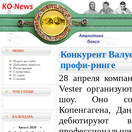
МЕНЮ
Конкурент Валуе
Новое на сайте
профи-ринге
Добавить новость
Регистрация
Статистика
28 апреля компа
О сайте
Ссылки
Vester организую
ТОП СТАТЬИ
шоу. Оно сос
Копенгагена, Дан
КАЛЕНДАРЬ
дебютируют
«
Август 2026 »
профессиональном