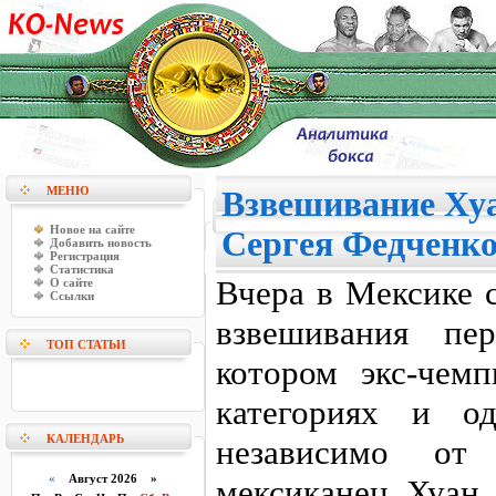
МЕНЮ
Взвешивание Ху
Новое на сайте
Сергея Федченк
Добавить новость
Регистрация
Статистика
Вчера в Мексике 
О сайте
Ссылки
взвешивания пе
ТОП СТАТЬИ
котором экс-чем
категориях и о
КАЛЕНДАРЬ
независимо от 
«
Август 2026 »
мексиканец Хуан