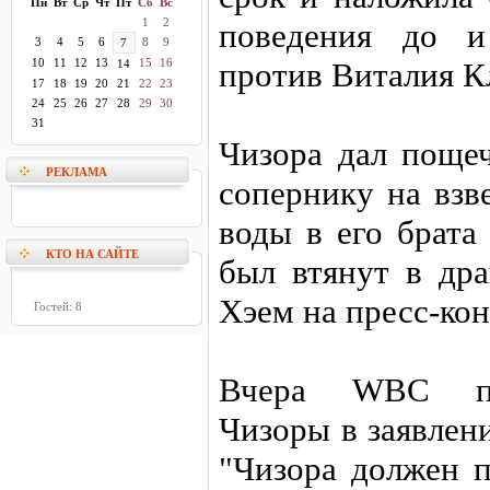
Пн
Вт
Ср
Чт
Пт
Сб
Вс
1
2
поведения до и
3
4
5
6
8
9
7
10
11
12
13
15
16
против Виталия К
14
17
18
19
20
21
22
23
24
25
26
27
28
29
30
31
Чизора дал поще
РЕКЛАМА
сопернику на взв
воды в его брата
КТО НА САЙТЕ
был втянут в др
Хэем на пресс-ко
Гостей: 8
Вчера WBC под
Чизоры в заявлени
"Чизора должен 