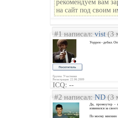
рекомендуем вам за
на сайт под своим и
#1 написал:
vist
(3 
Уоррен - дебил. О
Группа: Участники
Регистрация: 22.06.2009
ICQ: --
#2 написал:
ND
(3 
Да, промоутер - 
извинился за своег
По моему мнению Ч