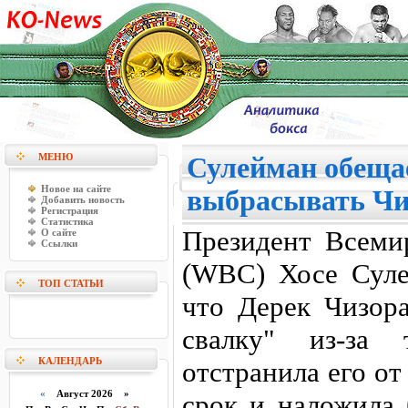
МЕНЮ
Сулейман обеща
Новое на сайте
выбрасывать Чи
Добавить новость
Регистрация
Статистика
Президент Всемир
О сайте
Ссылки
(WBC) Хосе Суле
ТОП СТАТЬИ
что Дерек Чизор
свалку" из-за 
КАЛЕНДАРЬ
отстранила его о
«
Август 2026 »
срок и наложила 