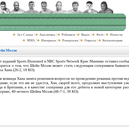
Зал Славы
|
Аналитика
|
Рейтинги
|
Видео
|
Фото
|
Новости
MMA
|
Интервью
|
Репортажи
|
Опросы
|
Комментарии
ейн Мозли
 изданий Sports Illustrated и NBC Sports Network Крис Манникс оставил сообщ
ворится о том, что Шейн Мозли может стать следующим соперником бывшего
а Хана (26-2, 18 KO).
я команда Хана занята решением вопросов по проведению реванша против не
нако, если это им не удастся, Хан, скорей всего, продолжит выступления уж
да в Британии, а в качестве соперника для его дебюта в новой категории р
ориях, 40-летнего Шейна Мозли (46-7-1, 39 KO).