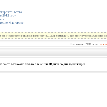
утировать Котто
в 2012 году
кса
тонио Маргарито
т как незарегистрированный пользователь. Мы рекомендуем вам зарегистрироваться либо во
Просмотров: 2104 автор:
admin
а сайте возможно только в течении
10
дней со дня публикации.