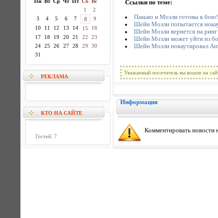
Пн
Вт
Ср
Чт
Пт
Сб
Вс
Ссылки по теме:
1
2
Пакьяо и Мозли готовы к бою!
3
4
5
6
7
9
8
Шейн Мозли попытается нока
10
11
12
13
14
16
15
Шейн Мозли вернется на ринг 
17
18
19
20
21
22
23
Шейн Мозли может уйти из бо
Шейн Мозли нокаутировал Ан
24
25
26
27
28
29
30
31
Уважаемый посетитель вы вошли на сай
РЕКЛАМА
Информация
КТО НА САЙТЕ
Комментировать новости н
Гостей: 7