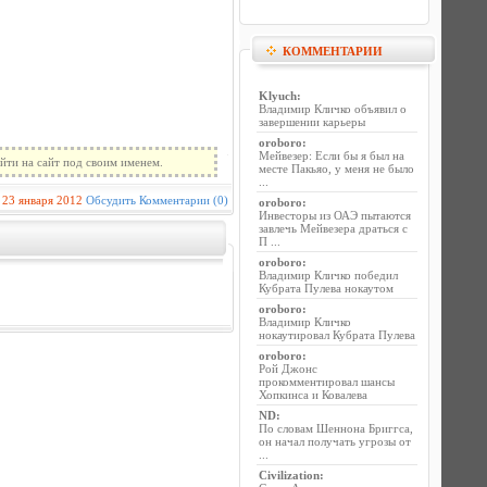
КОММЕНТАРИИ
Klyuch
:
Владимир Кличко объявил о
завершении карьеры
oroboro
:
Мейвезер: Если бы я был на
йти на сайт под своим именем.
месте Пакьяо, у меня не было
...
23 января 2012
Обсудить
Комментарии (0)
oroboro
:
Инвесторы из ОАЭ пытаются
завлечь Мейвезера драться с
П ...
oroboro
:
Владимир Кличко победил
Кубрата Пулева нокаутом
oroboro
:
Владимир Кличко
нокаутировал Кубрата Пулева
oroboro
:
Рой Джонс
прокомментировал шансы
Хопкинса и Ковалева
ND
:
По словам Шеннона Бриггса,
он начал получать угрозы от
...
Civilization
: