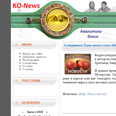
МЕНЮ
Соперником Хана может стать Ш
Новое на сайте
Корреспондент
Добавить новость
в котором го
Регистрация
британца Амир
Статистика
О сайте
Ссылки
В данное врем
Петерсона. Од
ринг в апреле или мае текущего го
ТОП СТАТЬИ
чемпиона мира в трех весовых катег
Источник:
(http://box-club.ru)
КАЛЕНДАРЬ
«
Август 2026 »