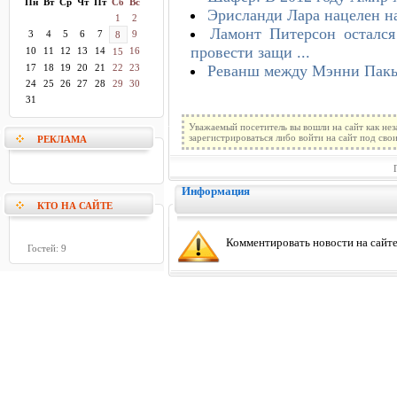
Пн
Вт
Ср
Чт
Пт
Сб
Вс
Эрисланди Лара нацелен н
1
2
Ламонт Питерсон осталс
3
4
5
6
7
9
8
провести защи ...
10
11
12
13
14
16
15
Реванш между Мэнни Пакья
17
18
19
20
21
22
23
24
25
26
27
28
29
30
31
Уважаемый посетитель вы вошли на сайт как не
зарегистрироваться либо войти на сайт под сво
РЕКЛАМА
Информация
КТО НА САЙТЕ
Комментировать новости на сайте
Гостей: 9