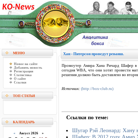
МЕНЮ
Хан - Питерсон проведут реванш.
Новое на сайте
Промоутер Амира Хана Ричард Шафер в 
Добавить новость
сегодня WBA, что они хотят провести ма
Регистрация
решения должно быть доставлено во вторни
Статистика
О сайте
Ссылки
Источник:
(http://box-club.ru)
ТОП СТАТЬИ
Ссылки по теме:
КАЛЕНДАРЬ
Шугар Рэй Леонард: Хану 
«
Август 2026 »
Шафер: В 2012 году Амир 