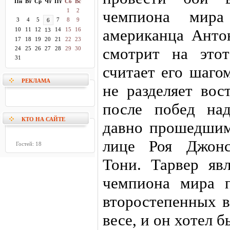
Пн
Вт
Ср
Чт
Пт
Сб
Вс
1
2
чемпиона мира
3
4
5
7
8
9
6
10
11
12
14
15
16
американца Анто
13
17
18
19
20
21
22
23
смотрит на это
24
25
26
27
28
29
30
31
считает его шаго
РЕКЛАМА
не разделяет вос
после побед на
КТО НА САЙТЕ
давно прошедшим
лице Роя Джонс
Гостей: 18
Тони. Тарвер явл
чемпиона мира 
второстепенных в
весе, и он хотел 