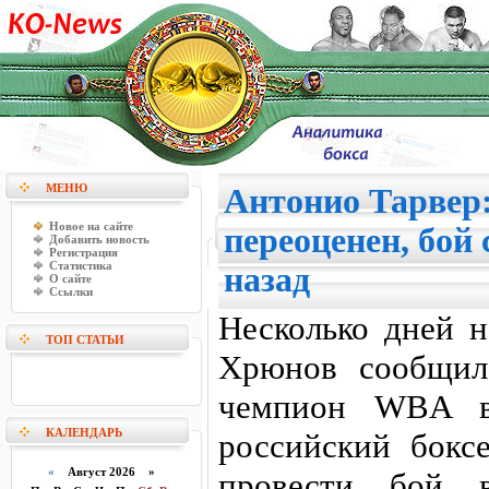
МЕНЮ
Антонио Тарвер:
Новое на сайте
переоценен, бой
Добавить новость
Регистрация
Статистика
назад
О сайте
Ссылки
Несколько дней 
ТОП СТАТЬИ
Хрюнов сообщил
чемпион WBA в
КАЛЕНДАРЬ
российский бокс
«
Август 2026 »
провести бой 