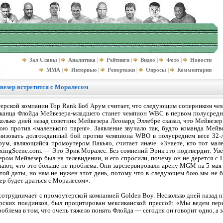
Зал Славы
|
Аналитика
|
Рейтинги
|
Видео
|
Фото
|
Новости
MMA
|
Интервью
|
Репортажи
|
Опросы
|
Комментарии
езер встретится с Моралесом
терской компании Top Rank Боб Арум считает, что следующим соперником че
иканца Флойда Мейвезера-младшего станет чемпион WBC в первом полусредн
олько дней назад советник Мейвезера Леонард Эллебре сказал, что Мейвезер
бою против «маленького парня». Заявление звучало так, будто команда Мей
низовать долгожданный бой против чемпиона WBO в полусреднем весе 32-
рум, являющийся промоутером Пакьяо, считает иначе. «Знаете, кто тот мал
ingScene.com. — Это Эрик Моралес. Без сомнений Эрик это подтвердит. Уве
ром Мейвезер был на телевидении, и его спросили, почему он не дерется с 
знают, что это больше не проблема. Они зарезервировали арену MGM на 5 мая
этой даты, но нам не нужен этот день, потому что в следующем бою мы не б
ер будет драться с Моралесом».
сотрудничает с промоутерской компанией Golden Boy. Несколько дней назад 
рских поединков, был процитирован мексиканской прессой: «Мы ведем пе
блема в том, что очень тяжело понять Флойда — сегодня он говорит одно, а з