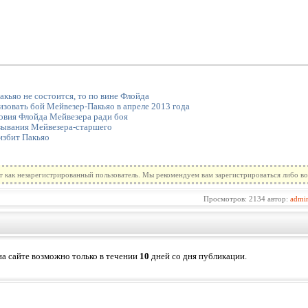
кьяо не состоится, то по вине Флойда
зовать бой Мейвезер-Пакьяо в апреле 2013 года
овия Флойда Мейвезера ради боя
зывания Мейвезера-старшего
избит Пакьяо
т как незарегистрированный пользователь. Мы рекомендуем вам зарегистрироваться либо во
Просмотров: 2134 автор:
admi
а сайте возможно только в течении
10
дней со дня публикации.