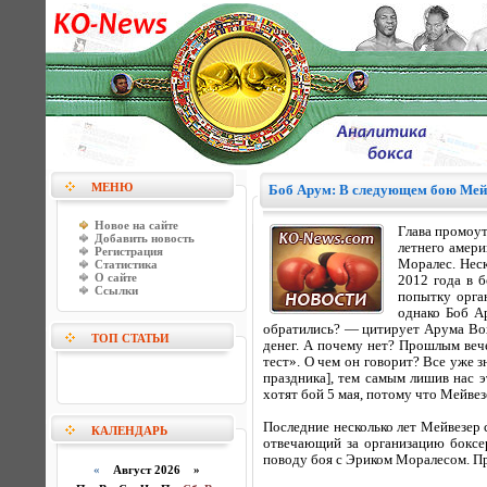
МЕНЮ
Боб Арум: В следующем бою Мейв
Новое на сайте
Глава промоу
Добавить новость
летнего амер
Регистрация
Моралес. Неск
Статистика
О сайте
2012 года в 
Ссылки
попытку орга
однако Боб А
обратились? — цитирует Арума Box
ТОП СТАТЬИ
денег. А почему нет? Прошлым вече
тест». О чем он говорит? Все уже 
праздника], тем самым лишив нас 
хотят бой 5 мая, потому что Мейвез
Последние несколько лет Мейвезер 
КАЛЕНДАРЬ
отвечающий за организацию боксе
поводу боя с Эриком Моралесом. Про
«
Август 2026 »