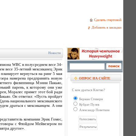
Сделать стартовой
Добавить в закладки
Новости
мпиона WBC в полусреднем весе 34-
ем весе 35-летний мексиканец Эрик
 планирует вернуться на ринг 5 мая
везера намерена предпринять новую
ОПРОС НА САЙТЕ
летнего филиппинца Мэнни Пакьяо,
енький парень, к которому они уже
С кем драться Кличко?
рен, Моралес примет этот бой ради
Пакьяо. Он ответил: «Пусть пройдет
Берман Стиверн
 [день национального мексиканского
Кубрат Пулев
удем драться с мексиканцем. А они
Александр Поветкин
представитель компании Эрик Гомес,
реговоры с Флойдом Мейвезером по
автра другое».