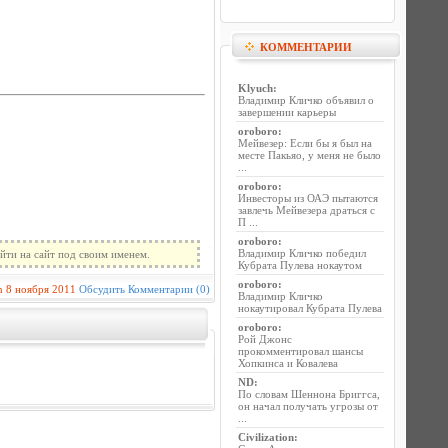
КОММЕНТАРИИ
Klyuch
:
Владимир Кличко объявил о
завершении карьеры
oroboro
:
Мейвезер: Если бы я был на
месте Пакьяо, у меня не было
...
oroboro
:
Инвесторы из ОАЭ пытаются
завлечь Мейвезера драться с
П ...
oroboro
:
Владимир Кличко победил
йти на сайт под своим именем.
Кубрата Пулева нокаутом
oroboro
:
n
8 ноября 2011
Обсудить
Комментарии (0)
Владимир Кличко
нокаутировал Кубрата Пулева
oroboro
:
Рой Джонс
прокомментировал шансы
Хопкинса и Ковалева
ND
:
По словам Шеннона Бриггса,
он начал получать угрозы от
...
Civilization
: