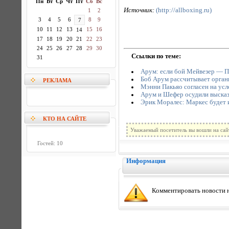
Пн
Вт
Ср
Чт
Пт
Сб
Вс
Источник:
(http://allboxing.ru)
1
2
3
4
5
6
8
9
7
10
11
12
13
15
16
14
17
18
19
20
21
22
23
24
25
26
27
28
29
30
Ссылки по теме:
31
Арум: если бой Мейвезер — Па
Боб Арум рассчитывает органи
РЕКЛАМА
Мэнни Пакьяо согласен на усл
Арум и Шефер осудили выска
Эрик Моралес: Маркес будет 
КТО НА САЙТЕ
Уважаемый посетитель вы вошли на сай
Гостей: 10
Информация
Комментировать новости н