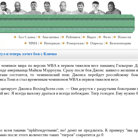
Зал Славы
|
Аналитика
|
Рейтинги
|
Видео
|
Фото
|
Новости
MMA
|
Интервью
|
Репортажи
|
Опросы
|
Комментарии
ул и теперь хочет боя с Кличко
 чемпион мира по версии WBA в первом тяжелом весе панамец Гильермо Дж
нде американца Майкла Мэрроуна. Сразу после боя Джонс заявил о желании в
-таки состоится, то чемпионский пояс Джонса перейдет российскому бок
са Тони и стал временным чемпионом WBA в первом тяжелом весе.
 цитирует Джонса BoxingScene.com. — Они дерутся с раздутыми боксерами пе
й вес. Я всегда выхожу драться и всегда побеждаю. Тигр голоден. Ему нужно 
о всем такими "прЫтендетнами", но! денег не предлагать. К примеру "мы пр
маю после этого количество таких "тигров" сократится до 0