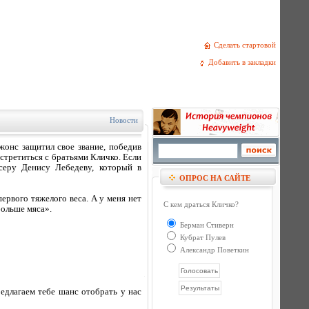
Сделать стартовой
Добавить в закладки
Новости
онс защитил свое звание, победив
стретиться с братьями Кличко. Если
серу Денису Лебедеву, который в
ОПРОС НА САЙТЕ
рвого тяжелого веса. А у меня нет
С кем драться Кличко?
больше мяса».
Берман Стиверн
Кубрат Пулев
Александр Поветкин
едлагаем тебе шанс отобрать у нас