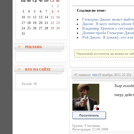
Пн
Вт
Ср
Чт
Пт
Сб
Вс
1
2
Ссылки по теме:
3
4
5
6
7
9
8
10
11
12
13
14
16
15
Гильермо Джонс может выйти 
17
18
19
20
21
22
23
Джонс: Я могу побить обоих 
Владимир Хрюнов о ситуации 
24
25
26
27
28
29
30
Допинг-проба Гильермо Джонс
31
Рой Джонс: Я докажу, что я вс
РЕКЛАМА
Уважаемый посетитель вы вошли на сай
КТО НА САЙТЕ
#1 написал:
vist
(9 ноября 2011 21:20)
Гостей: 18
Тигр голод
тигру дейст
Группа: Участники
Регистрация: 22.06.2009