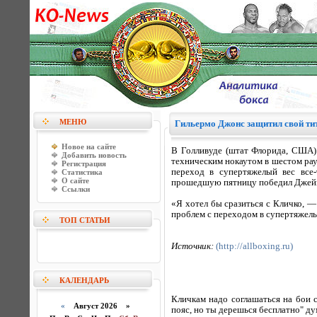
МЕНЮ
Гильермо Джонс защитил свой тит
Новое на сайте
В Голливуде (штат Флорида, США)
Добавить новость
техническим нокаутом в шестом рау
Регистрация
переход в супертяжелый вес все
Статистика
О сайте
прошедшую пятницу победил Джейм
Ссылки
«Я хотел бы сразиться с Кличко, —
проблем с переходом в супертяжелы
ТОП СТАТЬИ
Источник:
(http://allboxing.ru)
КАЛЕНДАРЬ
Кличкам надо соглашаться на бои с
«
Август 2026 »
пояс, но ты дерешься бесплатно" ду