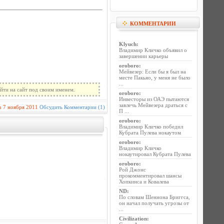
КОММЕНТАРИИ
Klyuch
:
Владимир Кличко объявил о
завершении карьеры
oroboro
:
Мейвезер: Если бы я был на
месте Пакьяо, у меня не было
...
йти на сайт под своим именем.
oroboro
:
Инвесторы из ОАЭ пытаются
завлечь Мейвезера драться с
n
7 ноября 2011
Обсудить
Комментарии (1)
П ...
oroboro
:
Владимир Кличко победил
Кубрата Пулева нокаутом
oroboro
:
Владимир Кличко
нокаутировал Кубрата Пулева
oroboro
:
Рой Джонс
прокомментировал шансы
Хопкинса и Ковалева
ND
:
По словам Шеннона Бриггса,
он начал получать угрозы от
...
Civilization
: