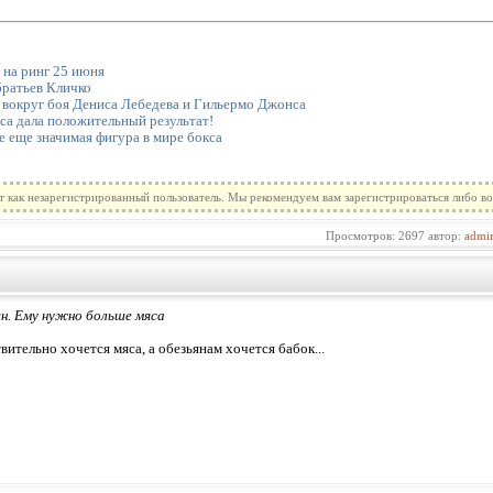
на ринг 25 июня
братьев Кличко
вокруг боя Дениса Лебедева и Гильермо Джонса
а дала положительный результат!
е еще значимая фигура в мире бокса
т как незарегистрированный пользователь. Мы рекомендуем вам зарегистрироваться либо во
Просмотров: 2697 автор:
admi
ен. Ему нужно больше мяса
вительно хочется мяса, а обезьянам хочется бабок...