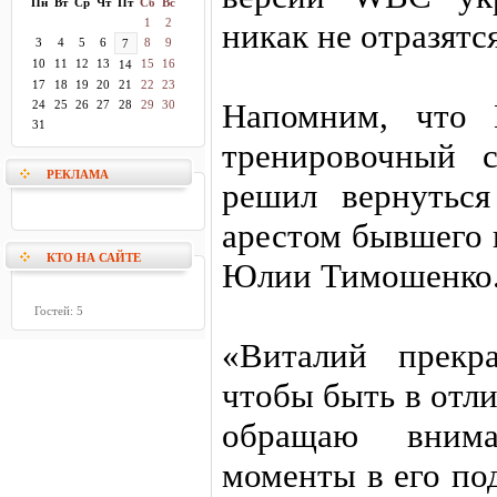
Пн
Вт
Ср
Чт
Пт
Сб
Вс
1
2
никак не отразятс
3
4
5
6
8
9
7
10
11
12
13
15
16
14
17
18
19
20
21
22
23
Напомним, что 
24
25
26
27
28
29
30
31
тренировочный 
РЕКЛАМА
решил вернутьс
арестом бывшего 
КТО НА САЙТЕ
Юлии Тимошенко
Гостей: 5
«Виталий прекра
чтобы быть в отл
обращаю вним
моменты в его по