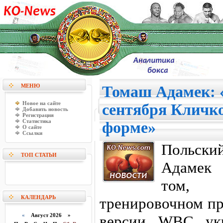
МЕНЮ
Томаш Адамек: «
Новое на сайте
сентября Кличко
Добавить новость
Регистрация
Статистика
форме»
О сайте
Ссылки
Польски
ТОП СТАТЬИ
Адамек 
том, 
КАЛЕНДАРЬ
тренировочном пр
«
Август 2026 »
версии WBC укр