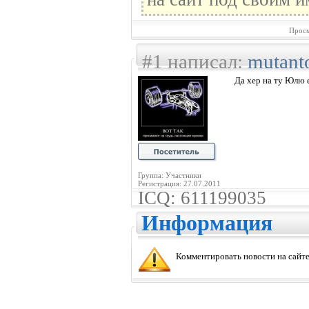
Просм
#1 написал:
mutant
Да хер на ту Юлю е
Группа: Участники
Регистрация: 27.07.2011
ICQ: 611199035
Информация
Комментировать новости на сайте