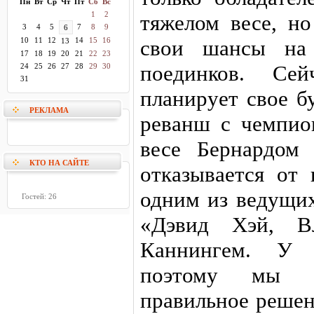
Пн
Вт
Ср
Чт
Пт
Сб
Вс
1
2
тяжелом весе, но
3
4
5
7
8
9
6
10
11
12
14
15
16
свои шансы на 
13
17
18
19
20
21
22
23
поединков. Сей
24
25
26
27
28
29
30
31
планирует свое б
РЕКЛАМА
реванш с чемпио
весе Бернардом
КТО НА САЙТЕ
отказывается от 
одним из ведущих
Гостей: 26
«Дэвид Хэй, В
Каннингем. У 
поэтому мы 
правильное решен