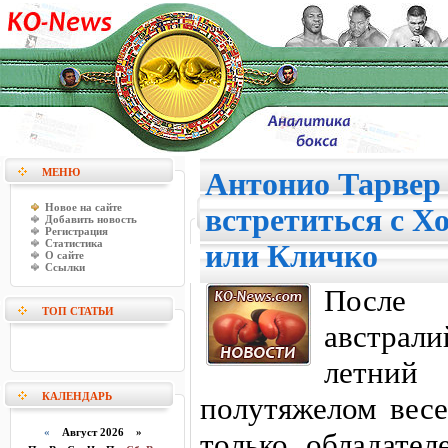
МЕНЮ
Антонио Тарвер 
Новое на сайте
встретиться с Х
Добавить новость
Регистрация
Статистика
или Кличко
О сайте
Ссылки
После
ТОП СТАТЬИ
австрал
летний
КАЛЕНДАРЬ
полутяжелом весе
«
Август 2026 »
только обладате