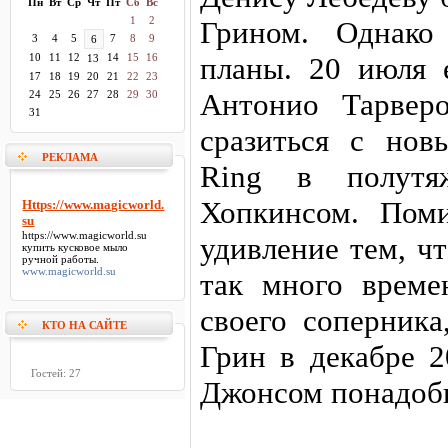
Пн
Вт
Ср
Чт
Пт
Сб
Вс
1
2
Грином. Однако
3
4
5
7
8
9
6
10
11
12
14
15
16
планы. 20 июля 
13
17
18
19
20
21
22
23
Антонио Тарвер
24
25
26
27
28
29
30
31
сразиться с но
РЕКЛАМА
Ring в полутя
Хопкинсом. Пом
Https://www.magicworld.
su
https://www.magicworld.su
удивление тем, ч
купить кусковое мыло
ручной работы.
www.magicworld.su
так много време
своего соперника
КТО НА САЙТЕ
Грин в декабре 2
Гостей: 27
Джонсом понадоби