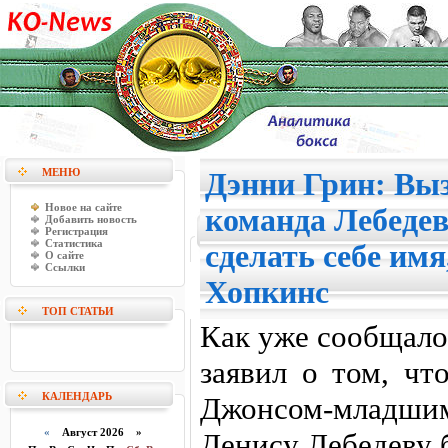
МЕНЮ
Дэнни Грин: Вы
Новое на сайте
команда Лебедев
Добавить новость
Регистрация
Статистика
сделать себе им
О сайте
Ссылки
Хопкинс
ТОП СТАТЬИ
Как уже сообщало
заявил о том, чт
КАЛЕНДАРЬ
Джонсом-младшим
«
Август 2026 »
Денису Лебедеву 