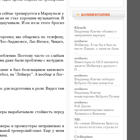
н сейчас тренируется в Мариуполе у
КОММЕНТАРИИ
ан не стал хорошим музыкантом. В
шучивали. И он из-за этого бросил
Klyuch
:
Владимир Кличко объявил о
завершении карьеры
оропил, мы общались по телефону,
oroboro
:
ос-Анджелесе, Лас-Вегасе, Чикаго,
Мейвезер: Если бы я был на
месте Пакьяо, у меня не было
...
реблении. Поэтому часто со слабым
oroboro
:
ома даже были проблемы с желудком.
Инвесторы из ОАЭ пытаются
завлечь Мейвезера драться с
аине я был болельщиком киевского
П ...
тбол, на "Лейкерс". А вообще в Лос-
oroboro
:
Владимир Кличко победил
Кубрата Пулева нокаутом
о для подготовки к роли. Видел там
oroboro
:
Владимир Кличко
нокаутировал Кубрата Пулева
oroboro
:
Рой Джонс
прокомментировал шансы
еры вырабатывали стойкость перед
Хопкинса и Ковалева
ND
:
По словам Шеннона Бриггса,
джеры и промоутеры неправильно в
он начал получать угрозы от
льшой тренерский опыт. Еще у меня
...
мана.
Civilization
: