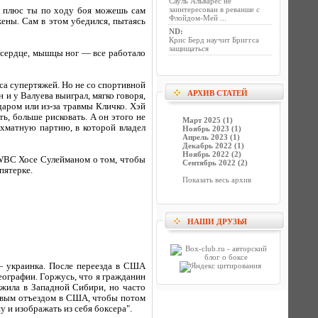
Сауль Альварес не
заинтересован в реванше с
, плюс ты по ходу боя можешь сам
Флойдом-Мей ...
жены. Сам в этом убедился, пытаясь
ND
:
Крис Берд научит Бриггса
защищаться
, сердце, мышцы ног — все работало
са супертяжей. Но не со спортивной
АРХИВ СТАТЕЙ
 и у Валуева выиграл, мягко говоря,
аром или из-за травмы Кличко. Хэй
ь, больше рисковать. А он этого не
Март 2025 (1)
ахматную партию, в которой владел
Ноябрь 2023 (1)
Апрель 2023 (1)
Декабрь 2022 (1)
Ноябрь 2022 (2)
 WBC Хосе Сулейманом о том, чтобы
Сентябрь 2022 (2)
пятерке.
Показать весь архив
НАШИ ДРУЗЬЯ
— украинка. После переезда в США
еографии. Горжусь, что я гражданин
жила в Западной Сибири, но часто
рвым отъездом в США, чтобы потом
 и изображать из себя боксера".