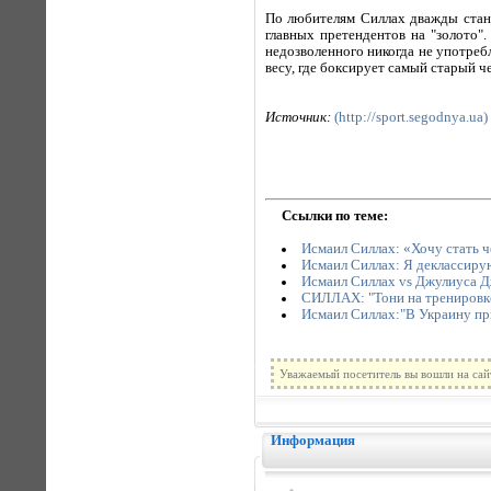
По любителям Силлах дважды стано
главных претендентов на "золото"
недозволенного никогда не употреб
весу, где боксирует самый старый 
Источник:
(http://sport.segodnya.ua)
Ссылки по теме:
Исмаил Силлах: «Хочу стать 
Исмаил Силлах: Я деклассирую
Исмаил Силлах vs Джулиуса Дж
СИЛЛАХ: "Тони на тренировк
Исмаил Силлах:"В Украину пр
Уважаемый посетитель вы вошли на сай
Информация