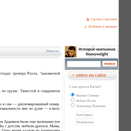
Сделать стартовой
Добавить в закладки
Новости
етодах тренера Роуча, "шахматной
ОПРОС НА САЙТЕ
С кем драться Кличко?
 по груше. Тяжестей и спаррингов
Берман Стиверн
Кубрат Пулев
 и я сам — дипломированный повар.
Александр Поветкин
специальность мне по душе — я могу
ом Аджиком были еще маленькие (он
 Мы с детства любили драться. Мама,
и. Одно время ходили на тренировки