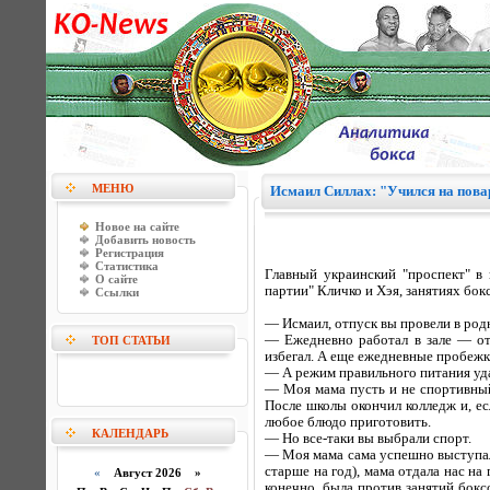
МЕНЮ
Исмаил Силлах: "Учился на пова
Новое на сайте
Добавить новость
Регистрация
Статистика
Главный украинский "проспект" в
О сайте
партии" Кличко и Хэя, занятиях бо
Ссылки
— Исмаил, отпуск вы провели в ро
— Ежедневно работал в зале — отж
ТОП СТАТЬИ
избегал. А еще ежедневные пробежк
— А режим правильного питания уд
— Моя мама пусть и не спортивный,
После школы окончил колледж и, ес
любое блюдо приготовить.
КАЛЕНДАРЬ
— Но все-таки вы выбрали спорт.
— Моя мама сама успешно выступал
старше на год), мама отдала нас на
«
Август 2026 »
конечно, была против занятий бокс