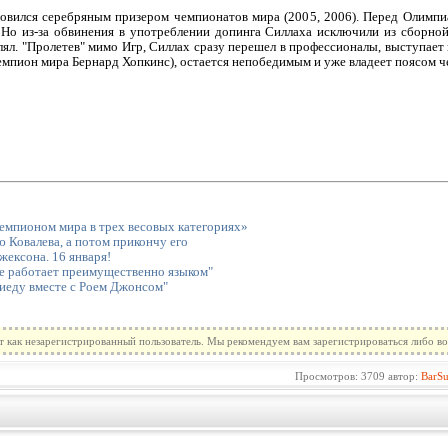
вился серебряным призером чемпионатов мира (2005, 2006). Перед Олимпиа
. Но из-за обвинения в употреблении допинга Силлаха исключили из сборной
лял. "Пролетев" мимо Игр, Силлах сразу перешел в профессионалы, выступает 
чемпион мира Бернард Хопкинс), остается непобедимым и уже владеет поясом 
чемпионом мира в трех весовых категориях»
 Ковалева, а потом прикончу его
ексона. 16 января!
е работает преимущественно языком"
иеду вместе с Роем Джонсом"
т как незарегистрированный пользователь. Мы рекомендуем вам зарегистрироваться либо во
Просмотров: 3709 автор:
BarS