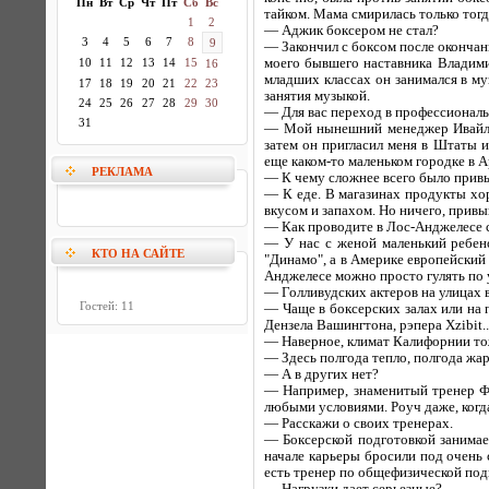
Пн
Вт
Ср
Чт
Пт
Сб
Вс
тайком. Мама смирилась только тогда
1
2
— Аджик боксером не стал?
3
4
5
6
7
8
9
— Закончил с боксом после окончан
10
11
12
13
14
15
моего бывшего наставника Владими
16
младших классах он занимался в му
17
18
19
20
21
22
23
занятия музыкой.
24
25
26
27
28
29
30
— Для вас переход в профессионал
31
— Мой нынешний менеджер Ивайло 
затем он пригласил меня в Штаты 
еще каком-то маленьком городке в 
РЕКЛАМА
— К чему сложнее всего было прив
— К еде. В магазинах продукты хор
вкусом и запахом. Но ничего, прив
— Как проводите в Лос-Анджелесе 
— У нас с женой маленький ребен
КТО НА САЙТЕ
"Динамо", а в Америке европейский 
Анджелесе можно просто гулять по
— Голливудских актеров на улицах 
Гостей: 11
— Чаще в боксерских залах или на 
Дензела Вашингтона, рэпера Xzibit..
— Наверное, климат Калифорнии то
— Здесь полгода тепло, полгода жар
— А в других нет?
— Например, знаменитый тренер Ф
любыми условиями. Роуч даже, когд
— Расскажи о своих тренерах.
— Боксерской подготовкой занима
начале карьеры бросили под очень
есть тренер по общефизической подг