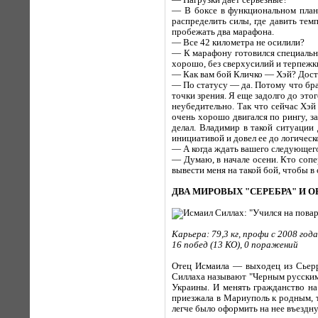
— Нагрузки дает серьезные?
— В боксе в функциональном плане
распределить силы, где давить тем
пробежать два марафона.
— Все 42 километра не осилили?
— К марафону готовился специально,
хорошо, без сверхусилий и терпежк
— Как вам бой Кличко — Хэй? Дост
— По статусу — да. Потому что бра
точки зрения. Я еще задолго до это
неубедительно. Так что сейчас Хэ
очень хорошо двигался по рингу, з
делал. Владимир в такой ситуации
инициативой и довел ее до логическ
— А когда ждать вашего следующег
— Думаю, в начале осени. Кто соп
вывести меня на такой бой, чтобы в 
ДВА МИРОВЫХ "СЕРЕБРА" И 
Карьера: 79,3 кг, профи с 2008 года
16 побед (13 КО), 0 поражений
Отец Исмаила — выходец из Сьерр
Силлаха называют "Черным русским"
Украины. И менять гражданство на
приезжала в Мариуполь к родным, 
легче было оформить на нее въездну