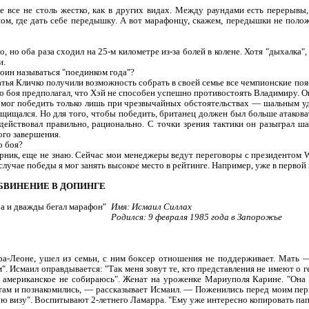
 все не столь жестко, как в других видах. Между раундами есть перерывы
пом, где дать себе передышку. А вот марафонцу, скажем, передышки не поло
 но оба раза сходил на 25-м километре из-за болей в колене. Хотя "дыхалка"
и.
оин называться "поединком года"?
тья Кличко получили возможность собрать в своей семье все чемпионские поя
го боя предполагал, что Хэй не способен успешно противостоять Владимиру. Он
й мог победить только лишь при чрезвычайных обстоятельствах — шальным уд
ащищался. Но для того, чтобы победить, британец должен был больше атаковат
 действовал правильно, рационально. С точки зрения тактики он разыграл ш
ого завершения.
о боя?
ерник, еще не знаю. Сейчас мои менеджеры ведут переговоры с президентом
случае победы я мог занять высокое место в рейтинге. Например, уже в первой 
ОБВИНЕНИЕ В ДОПИНГЕ
Имя: Исмаил Силлах
Родился: 9 февраля 1985 года в Запорожье
а-Леоне, ушел из семьи, с ним боксер отношения не поддерживает. Мать 
. Исмаил оправдывается: "Так меня зовут те, кто представления не имеют о г
 американское не собираюсь". Женат на уроженке Мариуполя Карине. "Она 
там и познакомились, — рассказывает Исмаил. — Поженились перед моим пе
ю визу". Воспитывают 2-летнего Ламарра. "Ему уже интересно копировать папу