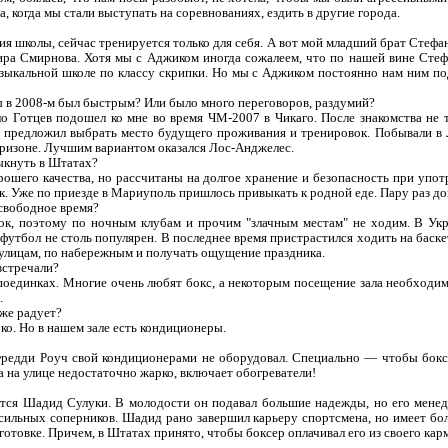
, когда мы стали выступать на соревнованиях, ездить в другие города.
ия школы, сейчас тренируется только для себя. А вот мой младший брат Стефа
ра Смирнова. Хотя мы с Аджиком иногда сожалеем, что по нашей вине Стеф
зыкальной школе по классу скрипки. Но мы с Аджиком постоянно нам ним под
ы в 2008-м был быстрым? Или было много переговоров, раздумий?
Готцев подошел ко мне во время ЧМ-2007 в Чикаго. После знакомства не т
и предложил выбрать место будущего проживания и тренировок. Побывали в Л
Аризоне. Лучшим вариантом оказался Лос-Анджелес.
ыкнуть в Штатах?
ошего качества, но рассчитаны на долгое хранение и безопасность при упот
ык. Уже по приезде в Мариуполь пришлось привыкать к родной еде. Пару раз д
свободное время?
ок, поэтому по ночным клубам и прочим "злачным местам" не ходим. В Укр
футбол не столь популярен. В последнее время пристрастился ходить на баске
 улицам, по набережным и получать ощущение праздника.
встречали?
поединках. Многие очень любят бокс, а некоторым посещение зала необходим
.
же радует?
ко. Но в нашем зале есть кондиционеры.
редди Роуч свой кондиционерами не оборудовал. Специально — чтобы бокс
а на улице недостаточно жарко, включает обогреватели!
ется Шадид Сулуки. В молодости он подавал большие надежды, но его мене
 сильных соперников. Шадид рано завершил карьеру спортсмена, но имеет бо
отовке. Причем, в Штатах принято, чтобы боксер оплачивал его из своего кар