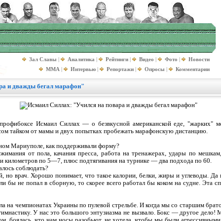
Зал Славы
|
Аналитика
|
Рейтинги
|
Видео
|
Фото
|
Новости
MMA
|
Интервью
|
Репортажи
|
Опросы
|
Комментарии
ра и дважды бегал марафон"
 профибоксе Исмаил Силлах — о безвкусной американской еде, "жарких" м
ксом тайком от мамы и двух попытках пробежать марафонскую дистанцию.
дном Мариуполе, как поддерживали форму?
имания от пола, качания пресса, работа на тренажерах, удары по мешкам,
и километров по 5—7, плюс подтягивания на турнике — два подхода по 60.
алось соблюдать?
 но врач. Хорошо понимает, что такое калории, белки, жиры и углеводы. Да
ли бы не попал в сборную, то скорее всего работал бы коком на судне. Эта 
а на чемпионатах Украины по пулевой стрельбе. И когда мы со старшим брат
 гимнастику. У нас это большого энтузиазма не вызвало. Бокс — другое дело!
ом, боялась, что нам носы разобьют, не хотела, чтобы мы были агрессивным