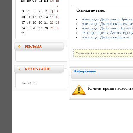
Пн
Вт
Ср
Чт
Пт
Сб
Вс
1
2
Ссылки по теме:
3
4
5
6
7
9
8
10
11
12
13
14
16
15
Александр Дмитренко: Зрител
17
18
19
20
21
22
23
Александр Дмитренко получил
Александр Дмитренко: В субб
24
25
26
27
28
29
30
Фото-репортаж: Александр Дми
31
Александр Дмитренко выйдет 
РЕКЛАМА
Уважаемый посетитель вы вошли на сай
КТО НА САЙТЕ
Информация
Гостей: 30
Комментировать новости н