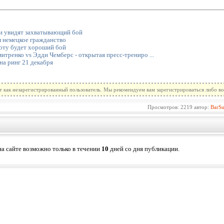
и увидят захватывающий бой
 немецкое гражданство
оту будет хороший бой
тренко vs Эдди Чемберс - открытая пресс-трениро ...
на ринг 21 декабря
т как незарегистрированный пользователь. Мы рекомендуем вам зарегистрироваться либо во
Просмотров: 2219 автор:
BarS
а сайте возможно только в течении
10
дней со дня публикации.