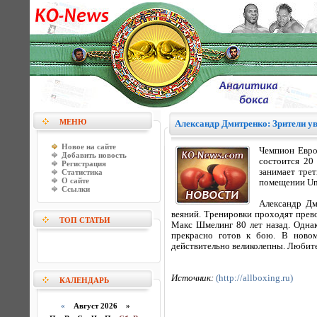
МЕНЮ
Александр Дмитренко: Зрители у
Новое на сайте
Чемпион Евро
Добавить новость
состоится 20
Регистрация
занимает тре
Статистика
О сайте
помещении Uni
Ссылки
Александр Дм
веяний. Тренировки проходят прево
ТОП СТАТЬИ
Макс Шмелинг 80 лет назад. Однак
прекрасно готов к бою. В новом
действительно великолепны. Любите
Источник:
(http://allboxing.ru)
КАЛЕНДАРЬ
«
Август 2026 »