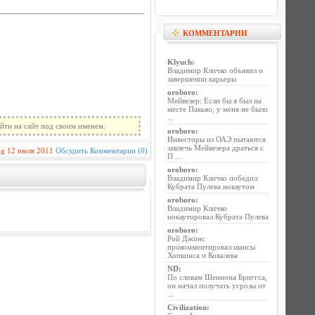
КОММЕНТАРИИ
Klyuch
:
Владимир Кличко объявил о
завершении карьеры
oroboro
:
Мейвезер: Если бы я был на
месте Пакьяо, у меня не было
...
йти на сайт под своим именем.
oroboro
:
Инвесторы из ОАЭ пытаются
завлечь Мейвезера драться с
ug
12 июля 2011
Обсудить
Комментарии (0)
П ...
oroboro
:
Владимир Кличко победил
Кубрата Пулева нокаутом
oroboro
:
Владимир Кличко
нокаутировал Кубрата Пулева
oroboro
:
Рой Джонс
прокомментировал шансы
Хопкинса и Ковалева
ND
:
По словам Шеннона Бриггса,
он начал получать угрозы от
...
Civilization
: