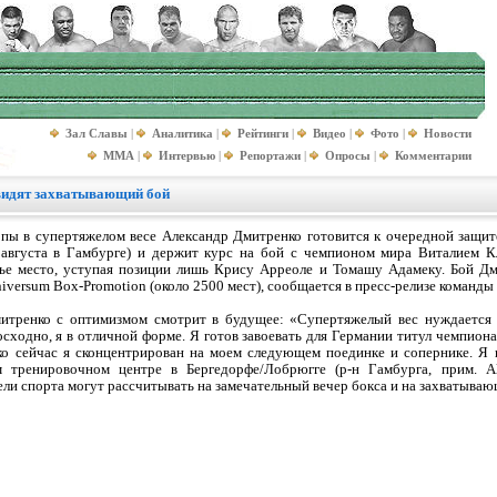
Зал Славы
|
Аналитика
|
Рейтинги
|
Видео
|
Фото
|
Новости
MMA
|
Интервью
|
Репортажи
|
Опросы
|
Комментарии
видят захватывающий бой
пы в супертяжелом весе Александр Дмитренко готовится к очередной защит
 августа в Гамбурге) и держит курс на бой с чемпионом мира Виталием 
тье место, уступая позиции лишь Крису Арреоле и Томашу Адамеку. Бой Дм
versum Box-Promotion (около 2500 мест), сообщается в пресс-релизе команды 
итренко с оптимизмом смотрит в будущее: «Супертяжелый вес нуждается 
сходно, я в отличной форме. Я готов завоевать для Германии титул чемпиона 
о сейчас я сконцентрирован на моем следующем поединке и сопернике. Я н
 тренировочном центре в Бергедорфе/Лобрюгге (р-н Гамбурга, прим. Al
ли спорта могут рассчитывать на замечательный вечер бокса и на захватываю