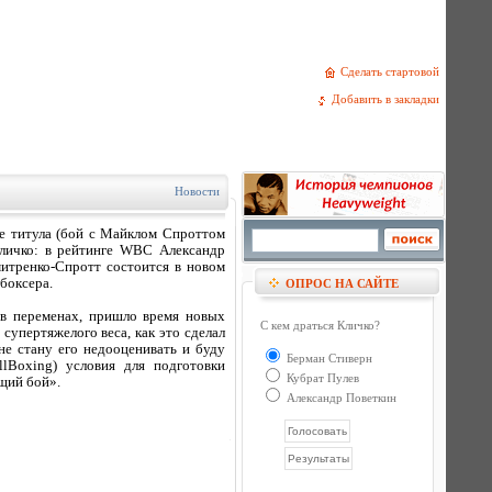
Сделать стартовой
Добавить в закладки
Новости
е титула (бой с Майклом Спроттом
Кличко: в рейтинге WBC Александр
итренко-Спротт состоится в новом
боксера.
ОПРОС НА САЙТЕ
в переменах, пришло время новых
С кем драться Кличко?
супертяжелого веса, как это сделал
е стану его недооценивать и буду
Берман Стиверн
lBoxing) условия для подготовки
Кубрат Пулев
щий бой».
Александр Поветкин