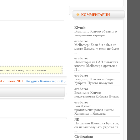
КОММЕНТАРИИ
Klyuch
:
Владимир Кличко объявил о
завершении карьеры
oroboro
:
Мейвезер: Если бы я был на
месте Пакьяо, у меня не было
...
oroboro
:
Инвесторы из ОАЭ пытаются
завлечь Мейвезера драться с
П ...
йти на сайт под своим именем.
oroboro
:
Владимир Кличко победил
id
20 июня 2011
Обсудить
Комментарии (0)
Кубрата Пулева нокаутом
oroboro
:
Владимир Кличко
нокаутировал Кубрата Пулева
oroboro
:
Рой Джонс
прокомментировал шансы
Хопкинса и Ковалева
ND
:
По словам Шеннона Бриггса,
он начал получать угрозы от
...
Civilization
: