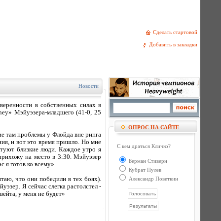
Сделать стартовой
Добавить в закладки
Новости
веренности в собственных силах в
ey» Мэйуэзера-младшего (41-0, 25
ОПРОС НА САЙТЕ
кие там проблемы у Флойда вне ринга
ния, и вот это время пришло. Но мне
С кем драться Кличко?
етуют близкие люди. Каждое утро я
прихожу на место в 3:30. Мэйуэзер
Берман Стиверн
с я готов ко всему».
Кубрат Пулев
итаю, что они победили в тех боях).
Александр Поветкин
йуэзер. Я сейчас слегка растолстел -
вейта, у меня не будет»