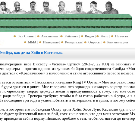
Зал Славы
|
Аналитика
|
Рейтинги
|
Видео
|
Фото
|
Новости
MMA
|
Интервью
|
Репортажи
|
Опросы
|
Комментарии
Флойда, как де ла Хойя и Кастильо»
олусреднем весе Виктору «Vicious» Ортису (29-2-2, 22 КО) не занимать у
его карьеры – против одного из лучших бойцов современности Флойда «Mon
 драться с «Красавчиком» в излюбленном стиле агрессивного первого номера.
ается готовиться. – Рассказал в интервью RingTV Ортис. - Мне все равно, ка
ы будем драться в ринге. Мне говорили, что однажды я окажусь в центр внима
 я по-прежнему твердо держусь земли и прислушиваюсь к тому, что мне сов
 ради победы. Тренера требуют, чтобы я был готов работать в 4 утра, а я 
 За последние три года я успел побывать и на вершине, и в грязи, и потому сейча
ле, в котором его побеждали Оскар де ла Хойя, Хосе Луис Кастильо (да, я сч
ас будет действенный план на бой, хотя я и не знаю, что для меня заготовит Мэ
чну приводить себя в норму. Никаких проблем с тем, чтобы согнаться до вельтер