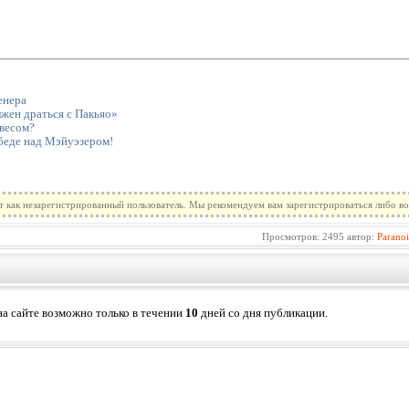
енера
жен драться с Пакьяо»
 весом?
беде над Мэйуэзером!
т как незарегистрированный пользователь. Мы рекомендуем вам зарегистрироваться либо во
Просмотров: 2495 автор:
Parano
а сайте возможно только в течении
10
дней со дня публикации.