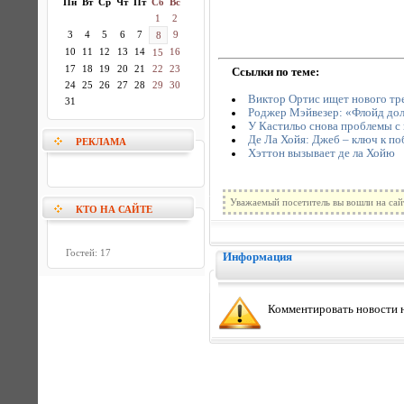
Пн
Вт
Ср
Чт
Пт
Сб
Вс
1
2
3
4
5
6
7
9
8
10
11
12
13
14
16
15
17
18
19
20
21
22
23
Ссылки по теме:
24
25
26
27
28
29
30
Виктор Ортис ищет нового тр
31
Роджер Мэйвезер: «Флойд дол
У Кастильо снова проблемы с
Де Ла Хойя: Джеб – ключ к по
РЕКЛАМА
Хэттон вызывает де ла Хойю
Уважаемый посетитель вы вошли на сай
КТО НА САЙТЕ
Гостей: 17
Информация
Комментировать новости н