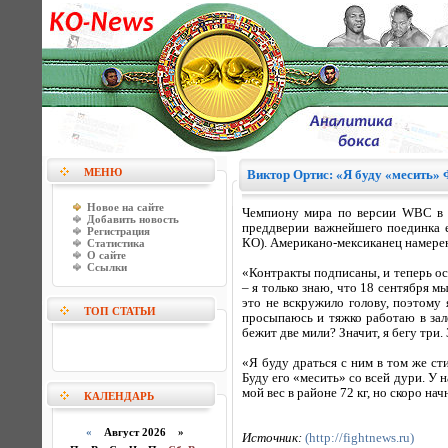
МЕНЮ
Виктор Ортис: «Я буду «месить» 
Новое на сайте
Чемпиону мира по версии WBC в п
Добавить новость
преддверии важнейшего поединка 
Регистрация
КО). Американо-мексиканец намерен
Статистика
О сайте
Ссылки
«Контракты подписаны, и теперь ост
– я только знаю, что 18 сентября м
это не вскружило голову, поэтому
ТОП СТАТЬИ
просыпаюсь и тяжко работаю в зале
бежит две мили? Значит, я бегу три.
«Я буду драться с ним в том же сти
Буду его «месить» со всей дури. У н
мой вес в районе 72 кг, но скоро на
КАЛЕНДАРЬ
«
Август 2026 »
Источник:
(http://fightnews.ru)