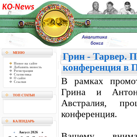
МЕНЮ
Грин - Тарвер. П
Новое на сайте
конференция в П
Добавить новость
Регистрация
Статистика
В рамках промо
О сайте
Ссылки
Грина и Антон
ТОП СТАТЬИ
Австралия, про
конференция.
КАЛЕНДАРЬ
«
Август 2026 »
Вашему внима