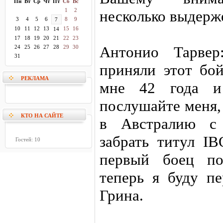
Пн
Вт
Ср
Чт
Пт
Сб
Вс
1
2
несколько выдерже
3
4
5
6
8
9
7
10
11
12
13
15
16
14
17
18
19
20
21
22
23
Антонио Тарве
24
25
26
27
28
29
30
31
приняли этот бой
РЕКЛАМА
мне 42 года и
послушайте меня,
КТО НА САЙТЕ
в Австралию с 
забрать титул IB
Гостей: 10
первый боец п
теперь я буду п
Грина.