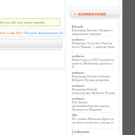
КОММЕНТАРИИ
йти на сайт под своим именем.
Klyuch
:
Владимир Кличко объявил о
iktor
4 мая 2011
Обсудить
Комментарии (0)
завершении карьеры
oroboro
:
Мейвезер: Если бы я был на
месте Пакьяо, у меня не было
...
oroboro
:
Инвесторы из ОАЭ пытаются
завлечь Мейвезера драться с
П ...
oroboro
:
Владимир Кличко победил
Кубрата Пулева нокаутом
oroboro
:
Владимир Кличко
нокаутировал Кубрата Пулева
oroboro
:
Рой Джонс
прокомментировал шансы
Хопкинса и Ковалева
ND
:
По словам Шеннона Бриггса,
он начал получать угрозы от
...
Civilization
: