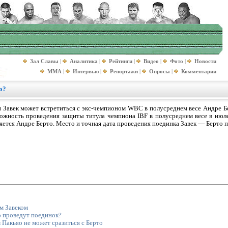
Зал Славы
|
Аналитика
|
Рейтинги
|
Видео
|
Фото
|
Новости
MMA
|
Интервью
|
Репортажи
|
Опросы
|
Комментарии
о?
 Завек может встретиться с экс-чемпионом WBC в полусреднем весе Андре Бе
ожность проведения защиты титула чемпиона IBF в полусреднем весе в июле
яется Андре Берто. Место и точная дата проведения поединка Завек — Берто п
м Завеком
о проведут поединок?
 Пакьяо не может сразиться с Берто