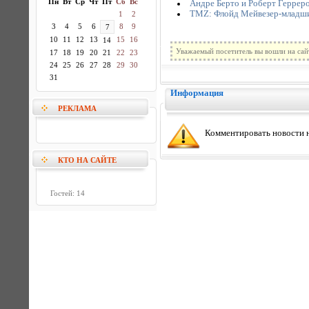
Пн
Вт
Ср
Чт
Пт
Сб
Вс
Андре Берто и Роберт Геррер
TMZ: Флойд Мейвезер-младший
1
2
3
4
5
6
8
9
7
10
11
12
13
15
16
14
Уважаемый посетитель вы вошли на сай
17
18
19
20
21
22
23
24
25
26
27
28
29
30
31
Информация
РЕКЛАМА
Комментировать новости н
КТО НА САЙТЕ
Гостей: 14