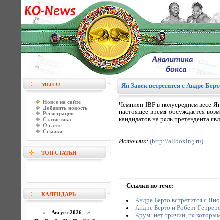
МЕНЮ
Ян Завек встретится с Андре Берт
Новое на сайте
Чемпион IBF в полусреднем весе Ян
Добавить новость
настоящее время обсуждается возм
Регистрация
кандидатов на роль претендента явл
Статистика
О сайте
Ссылки
Источник:
(http://allboxing.ru)
ТОП СТАТЬИ
Ссылки по теме:
КАЛЕНДАРЬ
Андре Берто встретится с Яно
Андре Берто и Роберт Геррер
«
Август 2026 »
Арум: нет причин, по которым