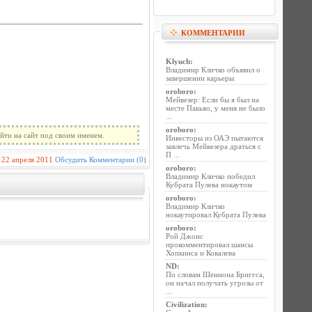
КОММЕНТАРИИ
Klyuch
:
Владимир Кличко объявил о
завершении карьеры
oroboro
:
Мейвезер: Если бы я был на
месте Пакьяо, у меня не было
...
oroboro
:
йти на сайт под своим именем.
Инвесторы из ОАЭ пытаются
завлечь Мейвезера драться с
П ...
22 апреля 2011
Обсудить
Комментарии (0)
oroboro
:
Владимир Кличко победил
Кубрата Пулева нокаутом
oroboro
:
Владимир Кличко
нокаутировал Кубрата Пулева
oroboro
:
Рой Джонс
прокомментировал шансы
Хопкинса и Ковалева
ND
:
По словам Шеннона Бриггса,
он начал получать угрозы от
...
Civilization
: