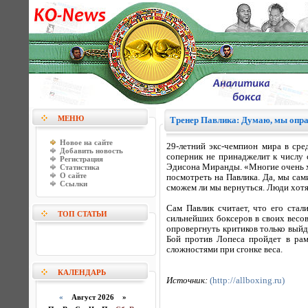
МЕНЮ
Тренер Павлика: Думаю, мы опр
Новое на сайте
29-летний экс-чемпион мира в сре
Добавить новость
соперник не принаджелит к числу 
Регистрация
Эдисона Миранды. «Многие очень хо
Статистика
О сайте
посмотреть на Павлика. Да, мы сами
Ссылки
сможем ли мы вернуться. Люди хотя
Сам Павлик считает, что его ста
ТОП СТАТЬИ
сильнейших боксеров в своих весов
опровергнуть критиков только выйд
Бой против Лопеса пройдет в рамк
сложностями при сгонке веса.
КАЛЕНДАРЬ
Источник:
(http://allboxing.ru)
«
Август 2026 »