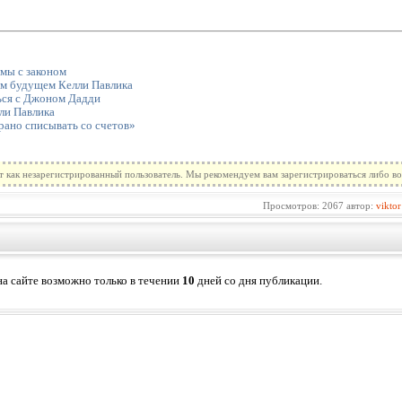
мы с законом
м будущем Келли Павлика
ься с Джоном Дадди
ли Павлика
рано списывать со счетов»
т как незарегистрированный пользователь. Мы рекомендуем вам зарегистрироваться либо во
Просмотров: 2067 автор:
viktor
а сайте возможно только в течении
10
дней со дня публикации.