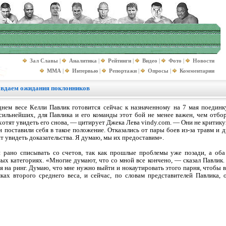
Зал Славы
|
Аналитика
|
Рейтинги
|
Видео
|
Фото
|
Новости
MMA
|
Интервью
|
Репортажи
|
Опросы
|
Комментарии
авдаем ожидания поклонников
днем весе Келли Павлик готовится сейчас к назначенному на 7 мая поедин
сильнейших, для Павлика и его команды этот бой не менее важен, чем отб
тят увидеть его снова, — цитирует Джека Лева vindy.com. — Они не критику
 поставили себя в такое положение. Отказались от пары боев из-за травм и д
т увидеть доказательства. Я думаю, мы их предоставим».
ли рано списывать со счетов, так как прошлые проблемы уже позади, а об
ых категориях. «Многие думают, что со мной все кончено, — сказал Павлик.
я на ринг. Думаю, что мне нужно выйти и нокаутировать этого парня, чтобы 
ах второго среднего веса, и сейчас, по словам представителей Павлика, 