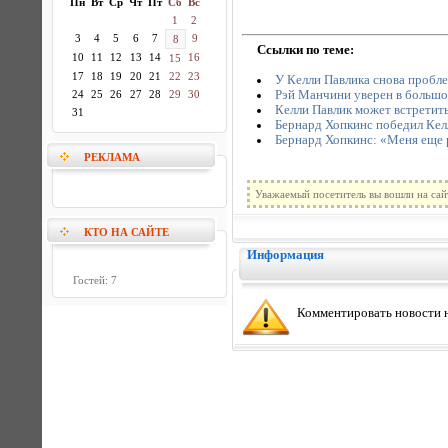
Пн
Вт
Ср
Чт
Пт
Сб
Вс
1
2
3
4
5
6
7
9
8
Ссылки по теме:
10
11
12
13
14
16
15
17
18
19
20
21
22
23
У Келли Павлика снова пробле
Рэй Манчини уверен в большо
24
25
26
27
28
29
30
Келли Павлик может встретит
31
Бернард Хопкинс победил Кел
Бернард Хопкинс: «Меня еще 
РЕКЛАМА
Уважаемый посетитель вы вошли на сай
КТО НА САЙТЕ
Информация
Гостей: 7
Комментировать новости н