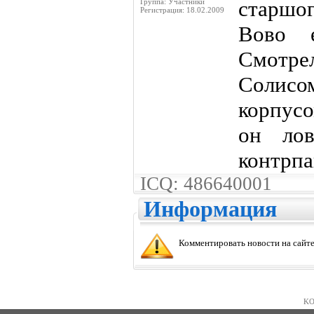
старшо
Группа: Участники
Регистрация: 18.02.2009
Вово е
Смотрел
Солис
корпусо
он ло
контрпа
ICQ: 486640001
Информация
Комментировать новости на сайте
KO