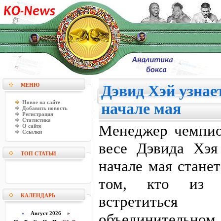
МЕНЮ
Дэвид Хэй узнае
Новое на сайте
начале мая
Добавить новость
Регистрация
Статистика
Менеджер чемпи
О сайте
Ссылки
весе Дэвида Хэя
ТОП СТАТЬИ
начале мая стане
том, кто из 
КАЛЕНДАРЬ
встретитьс
«
Август 2026 »
объединительно