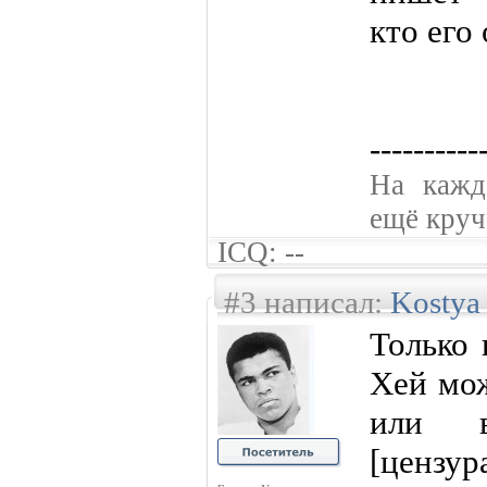
кто его
----------
На кажд
ещё круче
ICQ: --
#3 написал:
Kostya
Только 
Хей мож
или в
[цензур