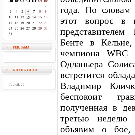
Пн
Вт
Ср
Чт
Пт
Сб
Вс
1
2
года. По словам
3
4
5
7
8
9
6
10
11
12
14
15
16
этот вопрос в 
13
17
18
19
20
21
22
23
представителем
24
25
26
27
28
29
30
31
Бенте в Кельне,
РЕКЛАМА
чемпиона WBC В
Одланьера Солиса
КТО НА САЙТЕ
встретится облад
Владимир Кличк
Гостей: 20
беспокоит тр
полученная в де
третью неделю 
объявим о бое,