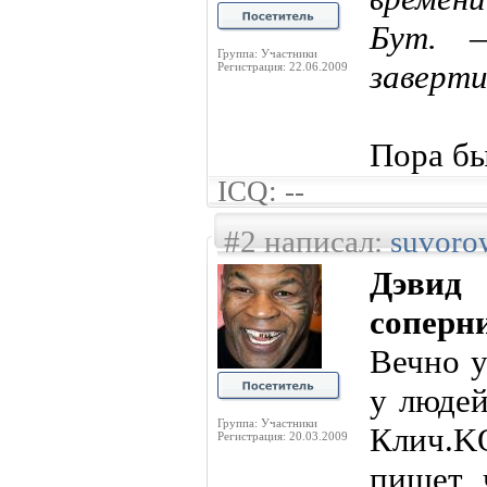
Бут. 
Группа: Участники
заверти
Регистрация: 22.06.2009
Пора б
ICQ: --
#2 написал:
suvoro
Дэви
соперн
Вечно у
у людей
Группа: Участники
Клич.K
Регистрация: 20.03.2009
пишет 