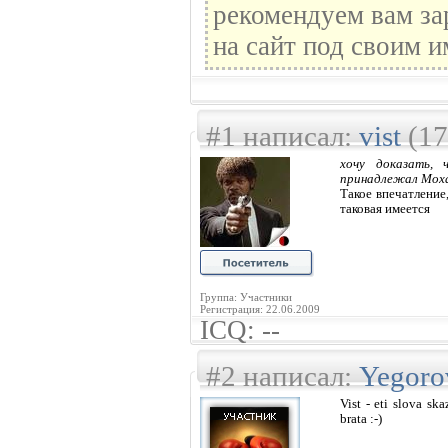
рекомендуем вам за
на сайт под своим и
#1 написал:
vist
(17
хочу доказать,
принадлежал Мох
Такое впечатление
таковая имеется
Группа: Участники
Регистрация: 22.06.2009
ICQ: --
#2 написал:
Yegoro
Vist - eti slova sk
brata :-)