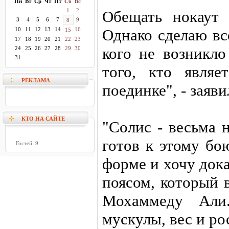
Пн
Вт
Ср
Чт
Пт
Сб
Вс
1
2
Обещать нокаут
3
4
5
6
7
9
8
10
11
12
13
14
16
Однако сделаю вс
15
17
18
19
20
21
22
23
кого не возникло
24
25
26
27
28
29
30
31
того, кто являе
РЕКЛАМА
поединке", - заяв
КТО НА САЙТЕ
"Солис - весьма 
готов к этому бо
Гостей: 9
форме и хочу дока
поясом, который 
Мохаммеду Али
мускулы, вес и ро