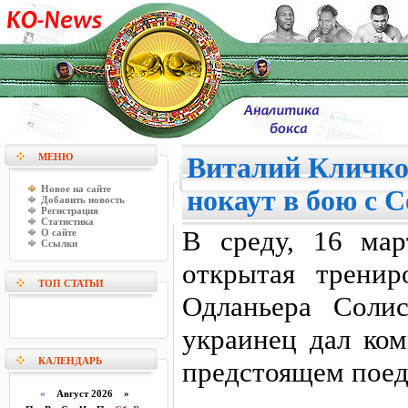
МЕНЮ
Виталий Кличко
Новое на сайте
нокаут в бою с 
Добавить новость
Регистрация
Статистика
В среду, 16 мар
О сайте
Ссылки
открытая трени
ТОП СТАТЬИ
Одланьера Солис
украинец дал ко
КАЛЕНДАРЬ
предстоящем поед
«
Август 2026 »