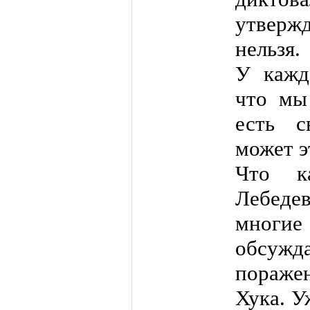
утверж
нельзя.
У кажд
что мы
есть 
может э
Что к
Лебедев
многи
обсужд
пораже
Хука. У