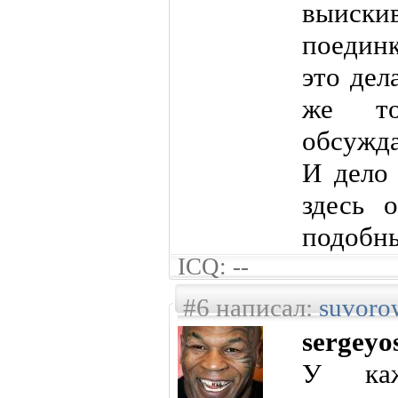
выиск
поединк
это дел
же то
обсужда
И дело 
здесь 
подобны
ICQ: --
#6 написал:
suvoro
sergeyo
У каж