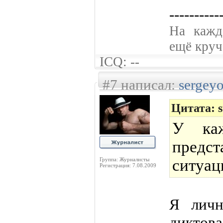
----------
На кажд
ещё круче
ICQ: --
#7 написал:
sergey
Цитата: 
У каж
предст
Группа: Журналисты
ситуац
Регистрация: 7.08.2009
Я личн
диктов