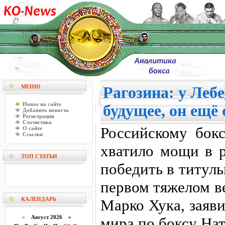
МЕНЮ
Рагозина: у Леб
Новое на сайте
будущее, он ещё
Добавить новость
Регистрация
Статистика
Российскому бок
О сайте
Ссылки
хватило мощи в 
ТОП СТАТЬИ
победить в титул
первом тяжелом в
КАЛЕНДАРЬ
Марко Хука, заяв
«
Август 2026 »
мира по боксу Нат