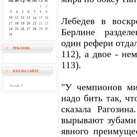
Пн
Вт
Ср
Чт
Пт
Сб
Вс
1
2
3
4
5
6
8
9
7
10
11
12
13
15
16
Лебедев в воскр
14
17
18
19
20
21
22
23
Берлине раздел
24
25
26
27
28
29
30
31
один рефери отда
РЕКЛАМА
112), а двое - не
113).
КТО НА САЙТЕ
"У чемпионов ми
Гостей: 9
надо бить так, ч
сказала Рагозин
вырывают зубами 
явного преимуще