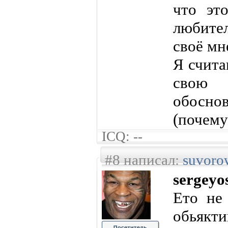
что эт
любите
своё мн
Я счита
свою 
обосно
(почему
ICQ: --
#8 написал:
suvoro
sergeyo
Ето не
обьякти