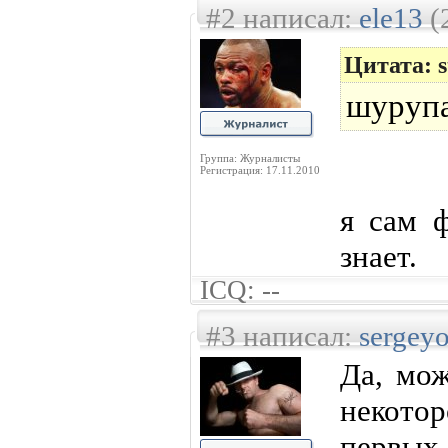
#2 написал:
ele13
(
Цитата: 
шурупа
Группа: Журналисты
Регистрация: 17.11.2010
я сам 
знает.
ICQ: --
#3 написал:
sergey
Да, мож
некотор
первы