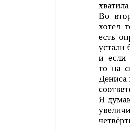
хватила
Во вто
хотел т
есть оп
устали 
и если
то на с
Дениса 
соответ
Я дума
увелич
четвёрт