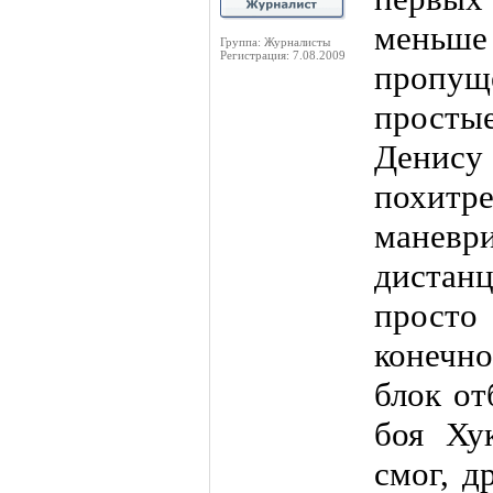
меньше
Группа: Журналисты
Регистрация: 7.08.2009
пропущ
просты
Денис
похи
маневри
дистанц
просто
конечн
блок от
боя Ху
смог, д