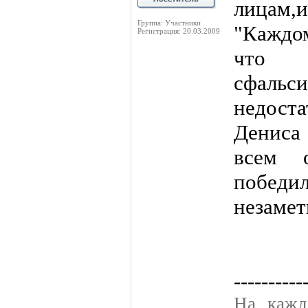
лицам,
Группа: Участники
"Каждо
Регистрация: 20.03.2009
что 
сфаль
недоста
Дениса
всем 
победил
незаме
----------
На кажд