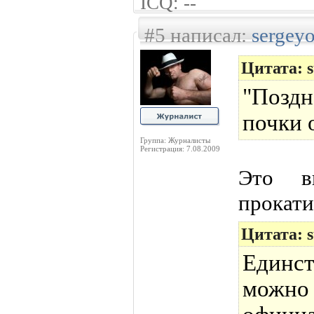
ICQ: --
#5 написал:
sergey
Цитата: 
"Позд
почки 
Группа: Журналисты
Регистрация: 7.08.2009
Это в
прокати
Цитата: 
Единс
можно 