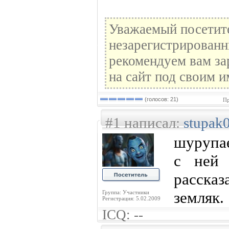
Уважаемый посетите
незарегистрированн
рекомендуем вам за
на сайт под своим и
(голосов: 21)
Пр
#1 написал:
stupak
шурупае
с ней 
расска
земляк.
Группа: Участники
Регистрация: 5.02.2009
ICQ: --