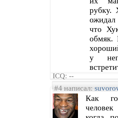
их мак
рубку.
ожидал
что Ху
обмяк. 
хороший
у нег
встретит
ICQ: --
#4 написал:
suvoro
Как го
человек
когда п