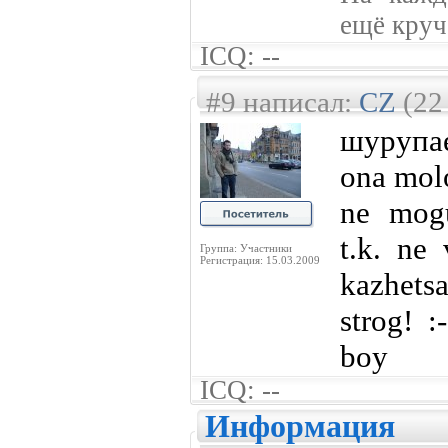
ещё круче
ICQ: --
#9 написал:
CZ
(22
шурупает
ona mol
ne mogu
t.k. ne
Группа: Участники
Регистрация: 15.03.2009
kazhets
strog! :
boy
ICQ: --
Информация