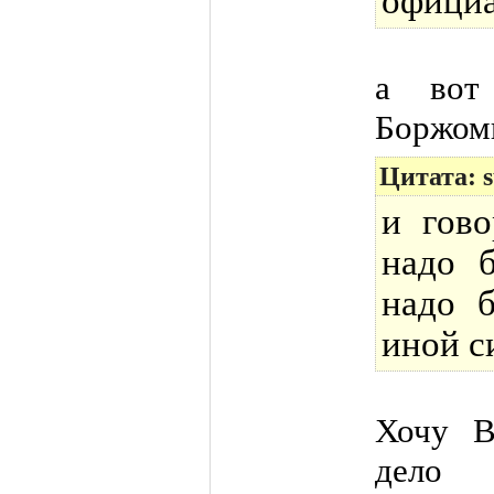
официа
а вот
Боржоми
Цитата: 
и гов
надо 
надо 
иной с
Хочу В
дело