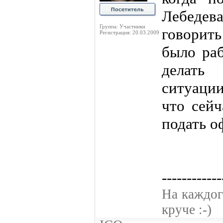
Лебедев
Группа: Участники
говорит
Регистрация: 20.03.2009
было раб
делат
ситуации
что сейч
подать о
------------
На каждог
круче :-)