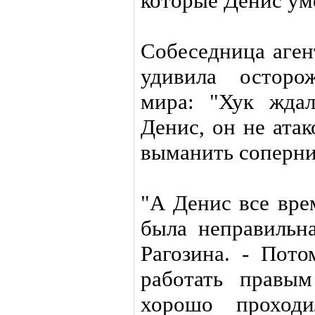
которые Денис уме
Собеседница аген
удивила осторо
мира: "Хук ждал
Денис, он не атак
выманить соперник
"А Денис все вре
была неправильна
Рагозина. - Пото
работать правы
хорошо проход