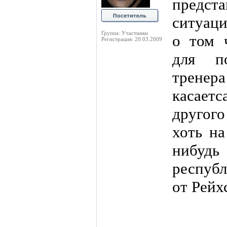
предст
ситуаци
Группа: Участники
о том 
Регистрация: 20.03.2009
для п
тренер
касает
другог
хоть на
нибуд
респуб
от Рейх