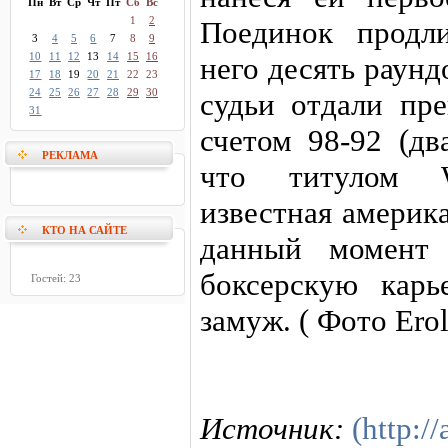
Пн
Вт
Ср
Чт
Пт
Сб
Вс
1
2
Поединок продл
3
4
5
6
7
8
9
10
11
12
13
14
15
16
него десять раунд
17
18
19
20
21
22
23
24
25
26
27
28
29
30
судьи отдали пр
31
счетом 98-92 (дв
РЕКЛАМА
что титулом 
известная америк
КТО НА САЙТЕ
данный момент 
боксерскую карь
Гостей: 23
замуж. ( Фото Ero
Источник:
(http://