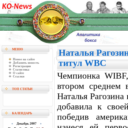
МЕНЮ
Наталья Рагозин
Новое на сайте
титул WBC
Добавить новость
Регистрация
Статистика
Чемпионка WIBF
О сайте
Ссылки
втором среднем в
ТОП СТАТЬИ
Наталья Рагозина 
добавила к свое
КАЛЕНДАРЬ
победив америк
«
Декабрь 2007
»
нанеся ей перво