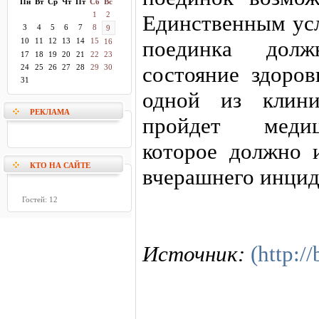
Пн
Вт
Ср
Чт
Пт
Сб
Вс
1
2
Единственным усл
3
4
5
6
7
8
9
10
11
12
13
14
15
поединка долж
16
17
18
19
20
21
22
23
состояние здоров
24
25
26
27
28
29
30
31
одной из клини
РЕКЛАМА
пройдет медиц
которое должно 
КТО НА САЙТЕ
вчерашнего инцид
Гостей: 12
Источник:
(http:/