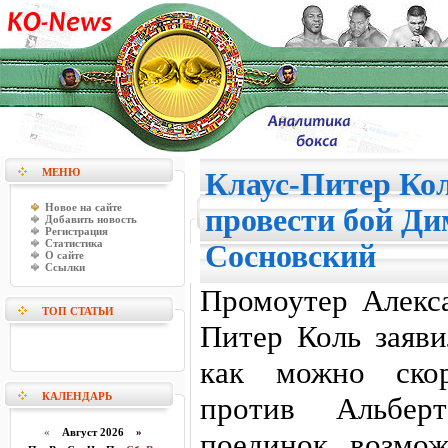
МЕНЮ
Клаус-Питер Ко
Новое на сайте
провести бой Ди
Добавить новость
Регистрация
Статистика
Сосновский
О сайте
Ссылки
Промоутер Алекс
ТОП СТАТЬИ
Питер Коль заяви
как можно скор
КАЛЕНДАРЬ
против Альберт
«
Август 2026 »
поединок возмож