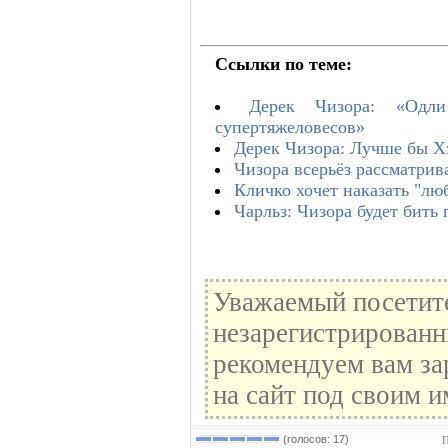
Ссылки по теме:
Дерек Чизора: «Одли
супертяжеловесов»
Дерек Чизора: Лучше бы Х
Чизора всерьёз рассматри
Кличко хочет наказать "л
Чарльз: Чизора будет бить
Уважаемый посетите
незарегистрированн
рекомендуем вам за
на сайт под своим и
(голосов: 17)
П