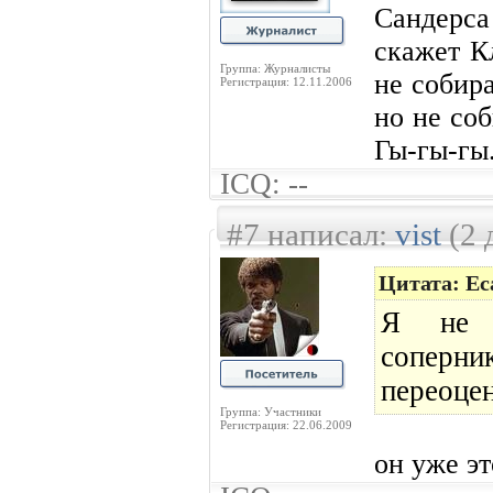
Сандерса
скажет К
Группа: Журналисты
не собир
Регистрация: 12.11.2006
но не соб
Гы-гы-гы.
ICQ: --
#7 написал:
vist
(2 
Цитата: Ес
Я не с
соперни
переоцен
Группа: Участники
Регистрация: 22.06.2009
он уже эт