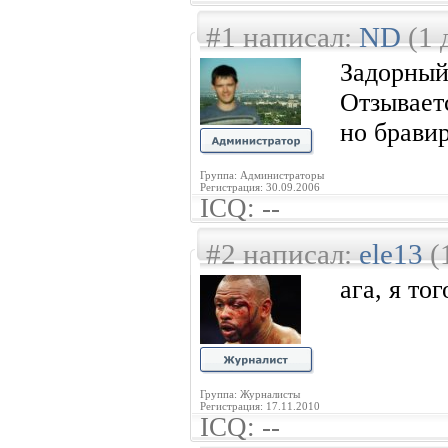
#1 написал:
ND
(1 
Задорн
Отзывает
но бравир
Группа: Администраторы
Регистрация: 30.09.2006
ICQ: --
#2 написал:
ele13
(
ага, я то
Группа: Журналисты
Регистрация: 17.11.2010
ICQ: --