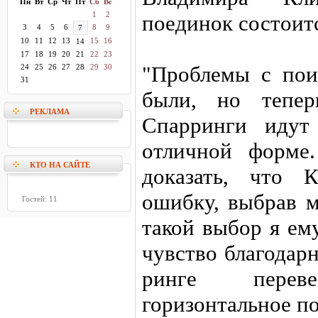
Пн
Вт
Ср
Чт
Пт
Сб
Вс
1
2
поединок состоитс
3
4
5
6
8
9
7
10
11
12
13
15
16
14
17
18
19
20
21
22
23
"Проблемы с пои
24
25
26
27
28
29
30
31
были, но тепер
РЕКЛАМА
Спарринги идут
отличной форме
КТО НА САЙТЕ
доказать, что 
ошибку, выбрав м
Гостей: 11
такой выбор я ему
чувство благодар
ринге пере
горизонтальное п