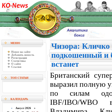
МЕНЮ
Чизора: Кличко 
Новое на сайте
подкошенный и 
Добавить новость
Регистрация
Статистика
встанет
О сайте
Ссылки
Британский супе
ТОП СТАТЬИ
выразил полную у
по силам одо
КАЛЕНДАРЬ
IBF/IBO/WBO 
«
Август 2026 »
Владимира Кл