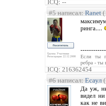
ICQ: --
#5 написал:
Ranet
(
максиму
ринга....
------------
Группа: Участники
Если ты 
Регистрация: 22.12.2008
ребра - ты
ICQ: 216362454
#6 написал:
Есаул
(
Да уж, н
видел ни
как не в