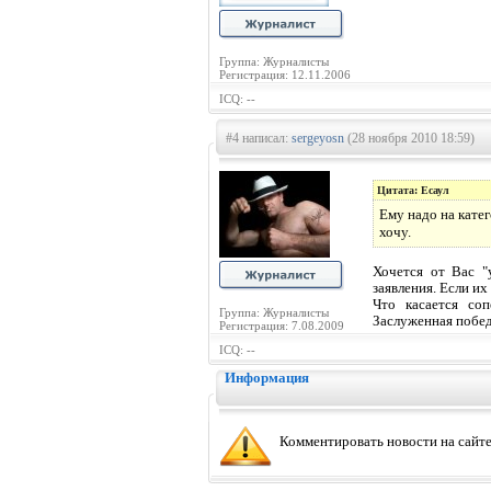
Группа: Журналисты
Регистрация: 12.11.2006
ICQ: --
#4 написал:
sergeyosn
(28 ноября 2010 18:59)
Цитата: Есаул
Ему надо на кате
хочу.
Хочется от Вас "
заявления. Если их
Что касается со
Группа: Журналисты
Заслуженная побе
Регистрация: 7.08.2009
ICQ: --
Информация
Комментировать новости на сайте