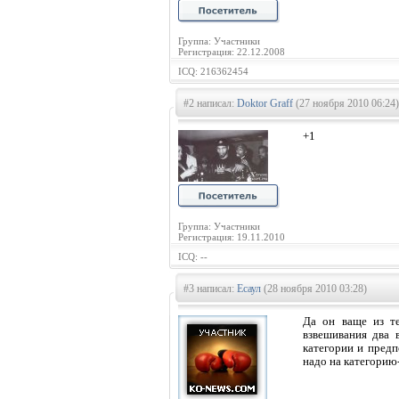
Группа: Участники
Регистрация: 22.12.2008
ICQ: 216362454
#2 написал:
Doktor Graff
(27 ноября 2010 06:24)
+1
Группа: Участники
Регистрация: 19.11.2010
ICQ: --
#3 написал:
Есаул
(28 ноября 2010 03:28)
Да он ваще из те
взвешивания два 
категории и предп
надо на категорию-