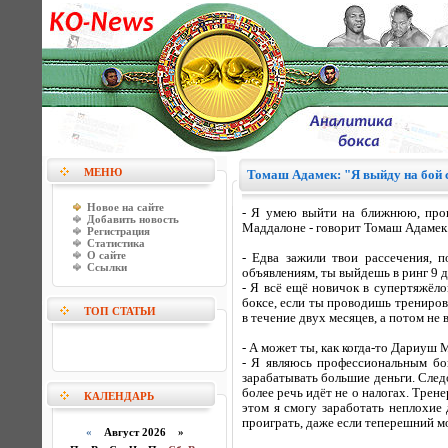
МЕНЮ
Томаш Адамек: "Я выйду на бой с
Новое на сайте
- Я умею выйти на ближнюю, прове
Добавить новость
Маддалоне - говорит Томаш Адамек о
Регистрация
Статистика
О сайте
- Едва зажили твои рассечения, 
Ссылки
объявлениям, ты выйдешь в ринг 9 д
- Я всё ещё новичок в супертяжёл
боксе, если ты проводишь трениров
ТОП СТАТЬИ
в течение двух месяцев, а потом не
- А может ты, как когда-то Дариуш М
- Я являюсь профессиональным бо
зарабатывать большие деньги. Следов
более речь идёт не о налогах. Трене
КАЛЕНДАРЬ
этом я смогу заработать неплохие 
проиграть, даже если теперешний м
«
Август 2026 »