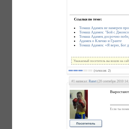
Ссылки по теме:
Томаш Адамек не намерен прод
Томаш Адамек: "Бой с Джонсо
Томаш Адамек досрочно побе
Адамек о Кличко и Гранте
Томаш Адамек: «Я верю, Бог д
Уважаемый посетитель вы вошли на сай
(голосов: 2)
#1 написал:
Ranet
(20 сентября 2010 14:
Выростают 
----------------
Если ты помн