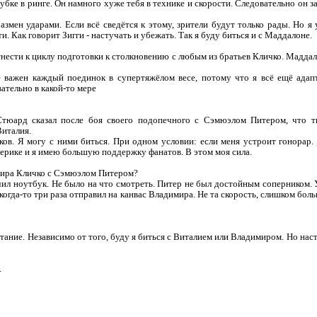
бке в ринге. Он намного хуже тебя в технике и скорости. Следовательно он з
азмен ударами. Если всё сведётся к этому, зрители будут только рады. Но 
. Как говорит Зигги - настучать и убежать. Так я буду биться и с Маддалоне.
нести к циклу подготовки к столкновению с любым из братьев Кличко. Маддало
е важен каждый поединок в супертяжёлом весе, потому что я всё ещё адап
ательно в какой-то мере
Стюард сказал после боя своего подопечного с Сэмюэлом Питером, что т
Виталия.
ков. Я могу с ними биться. При одном условии: если меня устроит гонорар.
ерике и я имею большую поддержку фанатов. В этом моя сила.
мира Кличко с Сэмюэлом Питером?
чил ноутбук. Не было на что смотреть. Питер не был достойным соперником.
когда-то три раза отправил на канвас Владимира. Не та скорость, слишком боль
ание. Независимо от того, буду я биться с Виталием или Владимиром. Но наст
.