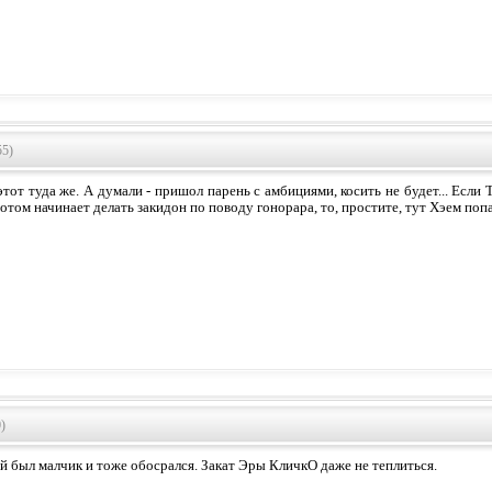
55)
 этот туда же. А думали - пришол парень с амбициями, косить не будет... Если 
потом начинает делать закидон по поводу гонорара, то, простите, тут Хэем попа
)
й был малчик и тоже обосрался. Закат Эры КличкО даже не теплиться.