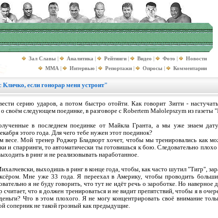
Зал Славы
|
Аналитика
|
Рейтинги
|
Видео
|
Фото
|
Новости
MMA
|
Интервью
|
Репортажи
|
Опросы
|
Комментарии
 Кличко, если гонорар меня устроит"
сти серию ударов, а потом быстро отойти. Как говорит Зигги - настучать
 своём следующем поединке, в разговоре с Robertem Małolepszym из газеты "P
полученные в последнем поединке от Майкла Гранта, а мы уже знаем дату
екабря этого года. Для чего тебе нужен этот поединок?
ом весе. Мой тренер Роджер Бладворт хочет, чтобы мы тренировались как м
ки и спарринги, то автоматически ты готовишься к бою. Следовательно плох
 выходить в ринг и не реализовывать наработанное.
ихалчевски, выходишь в ринг в конце года, чтобы, как часто шутил "Тигр", зар
ксёром. Мне уже 33 года. Я переехал в Америку, чтобы проводить большие
ательно я не буду говорить, что тут не идёт речь о зароботке. Но наверное де
р считает, что я должен тренироваться и не видит препятствий, чтобы я в очер
деньги? Что в этом плохого. Я не могу концентрировать своё внимание толь
ой соперник не такой грозный как предыдущие.