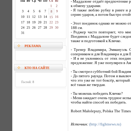
Пн
Вт
Ср
Чт
Пт
Сб
Вс
- Маддалоне отдаёт предпочтение ру
к обмену ударами.
1
2
- Я также люблю рубку в ринге и р
3
4
5
6
7
9
8
серию ударов, а потом быстро отойти
10
11
12
13
14
16
15
17
18
19
20
21
22
23
- Этот поединок однако не можно от
24
25
26
27
28
29
30
188 см.
- Роджер часто повторяет, что мн
31
Поединок с Маддалоне будет следов
также и подготовкой к Кличко.
РЕКЛАМА
- Тренер Владимира, Эммануэль 
соперником и для Владимира и для 
- И я не уклоняюсь от этих поедин
предложение. Я уже популярен в Ам
КТО НА САЙТЕ
- Ты смотрел субботний бой Влади
- До пятого раунда. Потом я выклю
что это уже не тот боксёр, который 
Гостей: 8
всё такая же твердая.
- Ты можешь победить Кличко?
- Меня ожидает очень трудное испыт
чтобы найти способ их победить.
Robert Małolepszy, Polska The Times
Источник:
(http://fightnews.ru)