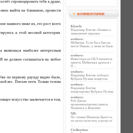
ахочёт спровоцировать тебя к драке,
я умею выйти на ближнюю, провести
КОММЕНТАРИИ
не намного ниже их, его рост всего
Klyuch
:
Владимир Кличко объявил о
тируюсь к этой весовой категории.
завершении карьеры
oroboro
:
Мейвезер: Если бы я был на
месте Пакьяо, у меня не было
...
ы являешься наиболее интересным
oroboro
:
Инвесторы из ОАЭ пытаются
 Я не должен соглашаться на любое
завлечь Мейвезера драться с
П ...
oroboro
:
Владимир Кличко победил
 Уже по первому раунду видно было,
Кубрата Пулева нокаутом
шой вес. Плохие ноги. Только голова
oroboro
:
Владимир Кличко
нокаутировал Кубрата Пулева
oroboro
:
оящее искусство заключается в том,
Рой Джонс
прокомментировал шансы
Хопкинса и Ковалева
ND
:
По словам Шеннона Бриггса,
он начал получать угрозы от
...
Civilization
: