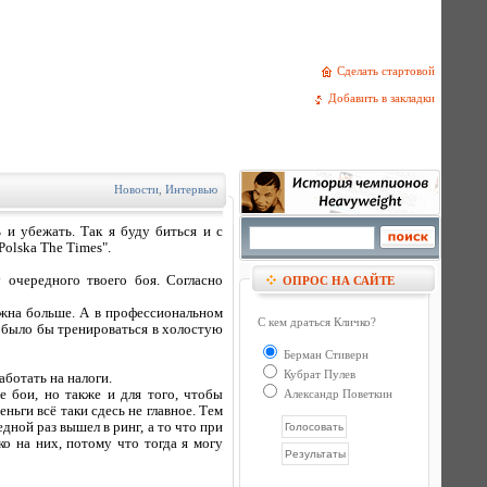
Сделать стартовой
Добавить в закладки
Новости
,
Интервью
 и убежать. Так я буду биться и с
olska The Times".
 очередного твоего боя. Согласно
ОПРОС НА САЙТЕ
ожна больше. А в профессиональном
С кем драться Кличко?
о было бы тренироваться в холостую
Берман Стиверн
Кубрат Пулев
аботать на налоги.
 бои, но также и для того, чтобы
Александр Поветкин
ньги всё таки сдесь не главное. Тем
едной раз вышел в ринг, а то что при
ко на них, потому что тогда я могу