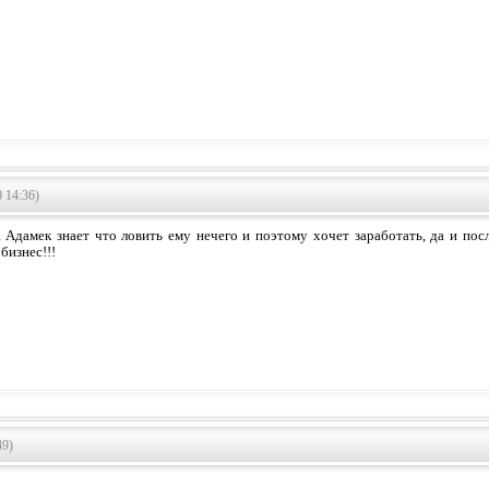
 14:36)
. Адамек знает что ловить ему нечего и поэтому хочет заработать, да и пос
бизнес!!!
49)