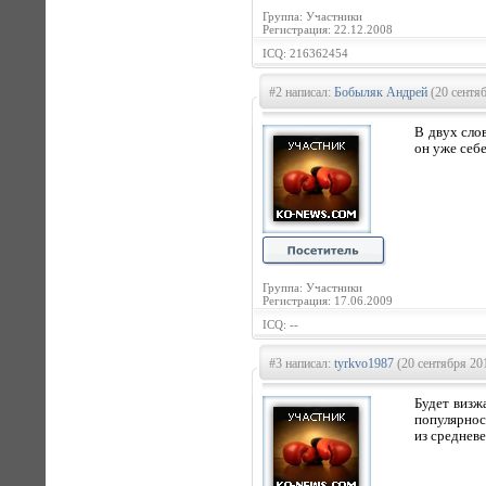
Группа: Участники
Регистрация: 22.12.2008
ICQ: 216362454
#2 написал:
Бобыляк Андрей
(20 сентяб
В двух слов
он уже себе
Группа: Участники
Регистрация: 17.06.2009
ICQ: --
#3 написал:
tyrkvo1987
(20 сентября 20
Будет визж
популярност
из средневе