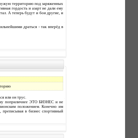
 на чужую территорию под заряженных
тивная гордость и азарт не дали ему
ал. А теперь будут и бои другие, и
сильнейшими драться - так вперёд в
иторию
я или он трус.
умму поприличнее ЭТО БИЗНЕС и не
мпионским положением. Конечно им
, преписывая в бизнес спортивный