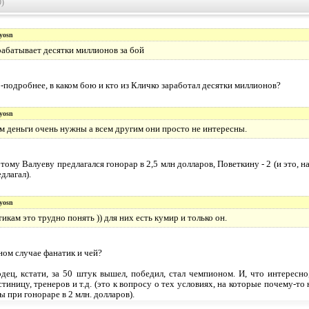
0)
yosn
рабатывает десятки миллионов за бой
-подробнее, в каком бою и кто из Кличко заработал десятки миллионов?
yosn
м деньги очень нужны а всем другим они просто не интересны.
ому Валуеву предлагался гонорар в 2,5 млн долларов, Поветкину - 2 (и это, на
длагал).
yosn
икам это трудно понять )) для них есть кумир и только он.
ном случае фанатик и чей?
дец, кстати, за 50 штук вышел, победил, стал чемпионом. И, что интересно
стиницу, тренеров и т.д. (это к вопросу о тех условиях, на которые почему-т
 при гонораре в 2 млн. долларов).