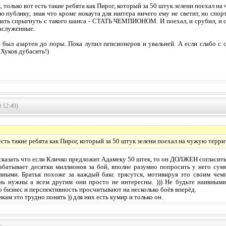
, только вот есть такие ребята как Пирог, который за 50 штук зелени поехал
ю публику, зная что кроме нокаута для ниггера ничего ему не светит, но спор
ать спрыгнуть с такого шанса - СТАТЬ ЧЕМПИОНОМ. И поехал, и срубил, и ст
аслуженные.
 был азартен до поры. Пока лупил пенсионеров и увальней. А если слабо с 
 Хуков дубасить!)
 12:49)
есть такие ребята как Пирог, который за 50 штук зелени поехал на чужую терр
сказать что если Кличко предложит Адамеку 50 штек, то он ДОЛЖЕН согласитьс
абатывает десятки миллионов за бой, вполне разумно попросить у него с
вными. Братья похоже за каждый бакс трясутся, мотивируя это своим че
нь нужны а всем другим они просто не интересны. ))) Не будьте наивными
о бизнес и перспективность просчитывают на несколько боёв вперёд.
кам это трудно понять )) для них есть кумир и только он.