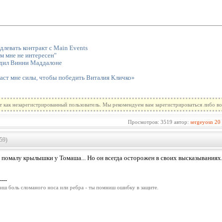
левать контракт с Main Events
м мне не интересен"
дил Винни Маддалоне
аст мне силы, чтобы победить Виталия Кличко»
т как незарегистрированный пользователь. Мы рекомендуем вам зарегистрироваться либо во
Просмотров: 3519 автор:
sergeyosn
20
59)
помалу крылышки у Томаша... Но он всегда осторожен в своих высказываниях.
----
иш боль сломаного носа или ребра - ты помниш ошибку в защите.