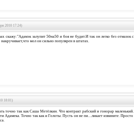
ря 2010 17:24)
ах скажу:"Адамэк залупит 50на50 и боя не будит.И так он легко без отмазок 
 накручивает,что мол он сильно популярен в штатах.
10 18:01)
ать точно так как Саша Метёлкин. Что контракт рабский и гонорар маленький.
и Адамека. Точно так как и Голоты. Пусть он не пи....ликает извините. Прос
са.