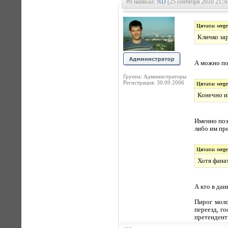
#9 написал:
ND
(25 сентября 2010 21:5
Цитата: serge
Кличко за
А можно по
Группа: Администраторы
Регистрация: 30.09.2006
Цитата: serge
Конечно и
Именно поэт
либо им пре
Цитата: serge
Хотя фанат
А кто в дан
Пирог моло
переезд, го
претенденты