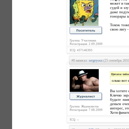
может и так
судей и злу
даже подум
гонорары з
Томэк тоже
свою лигу -
Группа: Участники
Регистрация: 2.09.2009
ICQ: 437146393
#8 написал:
sergeyosn
(25 сентября 2010
Цитата: tatiss
олько вот 
Вы хотите 
Кличко зар
будьте наи
деньги оче
Группа: Журналисты
интерес, эт
Регистрация: 7.08.2009
Хотя фанати
ICQ: --