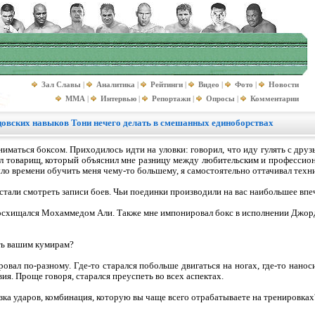
Зал Славы
|
Аналитика
|
Рейтинги
|
Видео
|
Фото
|
Новости
MMA
|
Интервью
|
Репортажи
|
Опросы
|
Комментарии
цовских навыков Тони нечего делать в смешанных единоборствах
иматься боксом. Приходилось идти на уловки: говорил, что иду гулять с друз
ыл товарищ, который объяснил мне разницу между любительским и профессион
было времени обучить меня чему-то большему, я самостоятельно оттачивал техн
стали смотреть записи боев. Чьи поединки производили на вас наибольшее впе
восхищался Мохаммедом Али. Также мне импонировал бокс в исполнении Джо
ть вашим кумирам?
вал по-разному. Где-то старался побольше двигаться на ногах, где-то нанос
ия. Проще говоря, старался преуспеть во всех аспектах.
зка ударов, комбинация, которую вы чаще всего отрабатываете на тренировках