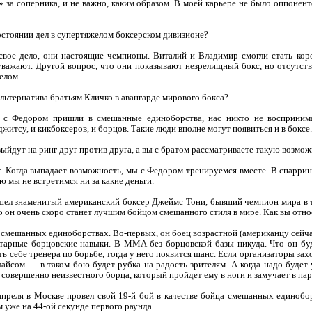
 за соперника, и не важно, каким образом. В моей карьере не было оппоненто
стоянии дел в супертяжелом боксерском дивизионе?
вое дело, они настоящие чемпионы. Виталий и Владимир смогли стать кор
 уважают. Другой вопрос, что они показывают незрелищный бокс, но отсутст
елом.
льтернатива братьям Кличко в авангарде мирового бокса?
с Федором пришли в смешанные единоборства, нас никто не воспринима
житсу, и кикбоксеров, и борцов. Такие люди вполне могут появиться и в боксе.
выйдут на ринг друг против друга, а вы с братом рассматриваете такую возмо
т. Когда выпадает возможность, мы с Федором тренируемся вместе. В спаррин
ю мы не встретимся ни за какие деньги.
л знаменитый американский боксер Джеймс Тони, бывший чемпион мира в тр
о он очень скоро станет лучшим бойцом смешанного стиля в мире. Как вы отно
мешанных единоборствах. Во-первых, он боец возрастной (американцу сейчас 4
тарные борцовские навыки. В ММА без борцовской базы никуда. Что он буд
ь себе тренера по борьбе, тогда у него появится шанс. Если организаторы зах
лайсом — в таком бою будет рубка на радость зрителям. А когда надо будет
 совершенно неизвестного борца, который пройдет ему в ноги и замучает в пар
апреля в Москве провел свой 19-й бой в качестве бойца смешанных единобо
уже на 44-ой секунде первого раунда.