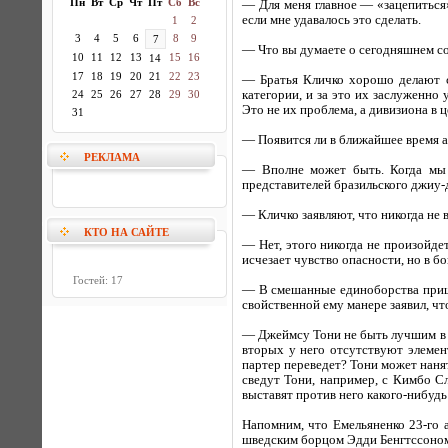
Пн
Вт
Ср
Чт
Пт
Сб
Вс
— Для меня главное — «зацепиться»
если мне удавалось это сделать.
1
2
3
4
5
6
8
9
7
— Что вы думаете о сегодняшнем со
10
11
12
13
15
16
14
17
18
19
20
21
22
23
— Братья Кличко хорошо делают с
24
25
26
27
28
29
30
категории, и за это их заслуженно
Это не их проблема, а дивизиона в ц
31
— Появится ли в ближайшее время а
РЕКЛАМА
— Вполне может быть. Когда мы 
представителей бразильского джиу-д
— Кличко заявляют, что никогда не 
КТО НА САЙТЕ
— Нет, этого никогда не произойде
исчезает чувство опасности, но в бо
Гостей: 17
— В смешанные единоборства прише
свойственной ему манере заявил, чт
— Джеймсу Тони не быть лучшим в с
вторых у него отсутствуют элемен
партер переведет? Тони может нанят
сведут Тони, например, с Кимбо С
выставят против него какого-нибудь
Напомним, что Емельяненко 23-го 
шведским борцом Эдди Бенгтссоном 