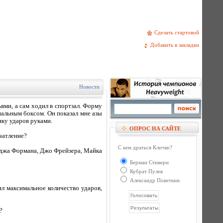
Сделать стартовой
Добавить в закладки
Новости
ьями, а сам ходил в спортзал. Форму
альным боксом. Он показал мне азы
ику ударов руками.
ОПРОС НА САЙТЕ
чатление?
С кем драться Кличко?
рджа Формана, Джо Фрейзера, Майка
Берман Стиверн
Кубрат Пулев
Александр Поветкин
ил максимальное количество ударов,
?