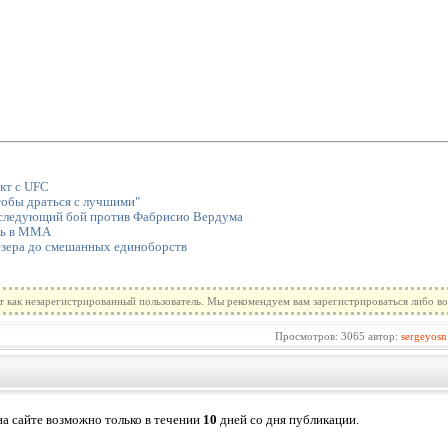
кт с UFC
тобы драться с лучшими"
 следующий бой против Фабрисио Вердума
ть в MMA
езера до смешанных единоборств
т как незарегистрированный пользователь. Мы рекомендуем вам зарегистрироваться либо во
Просмотров: 3065 автор:
sergeyosn
а сайте возможно только в течении
10
дней со дня публикации.