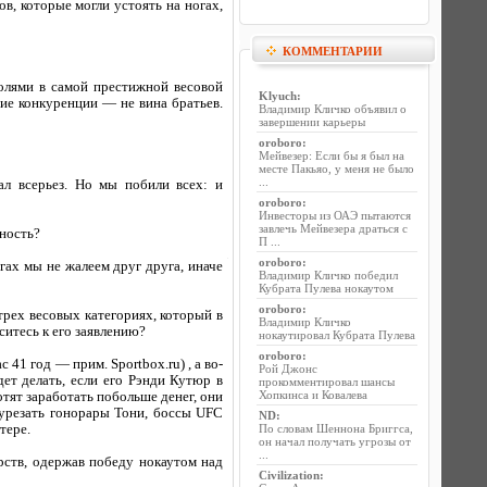
в, которые могли устоять на ногах,
КОММЕНТАРИИ
олями в самой престижной весовой
Klyuch
:
вие конкуренции — не вина братьев.
Владимир Кличко объявил о
завершении карьеры
oroboro
:
Мейвезер: Если бы я был на
месте Пакьяо, у меня не было
...
л всерьез. Но мы побили всех: и
oroboro
:
Инвесторы из ОАЭ пытаются
завлечь Мейвезера драться с
жность?
П ...
oroboro
:
гах мы не жалеем друг друга, иначе
Владимир Кличко победил
Кубрата Пулева нокаутом
oroboro
:
ех весовых категориях, который в
Владимир Кличко
ситесь к его заявлению?
нокаутировал Кубрата Пулева
oroboro
:
1 год — прим. Sportbox.ru) , а во-
Рой Джонс
ет делать, если его Рэнди Кутюр в
прокомментировал шансы
Хопкинса и Ковалева
отят заработать побольше денег, они
 урезать гонорары Тони, боссы UFC
ND
:
тере.
По словам Шеннона Бриггса,
он начал получать угрозы от
...
рств, одержав победу нокаутом над
Civilization
: