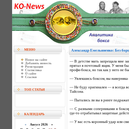
МЕНЮ
Александр Емельяненко: Без бор
Новое на сайте
— В детстве мать запрещала мне зан
Добавить новость
прятал в почтовый ящик. У меня б
Регистрация
профи-бокса, но так как у него не 
Статистика
О сайте
Ссылки
— Увлекшись боксом, вы наверняка 
— Не буду оригинален — я всегда 
ТОП СТАТЬИ
Тайсона.
— Пытались ли вы в ринге подража
— С разными соперниками я боксиро
где-то отрабатывал защитные действ
КАЛЕНДАРЬ
— У вас есть коронный удар или свя
«
Август 2026 »