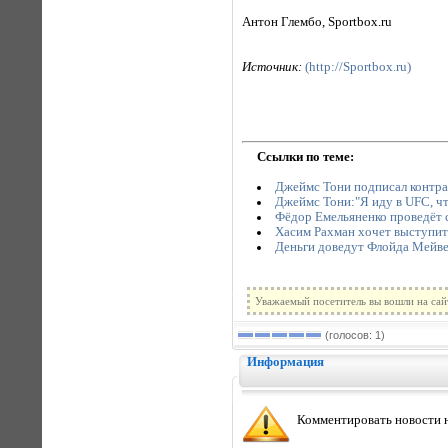
Антон Глембо, Sportbox.ru
Источник:
(http://Sportbox.ru)
Ссылки по теме:
Джеймс Тони подписал контра
Джеймс Тони:"Я иду в UFC, ч
Фёдор Емельяненко проведёт
Хасим Рахман хочет выступи
Деньги доведут Флойда Мейв
Уважаемый посетитель вы вошли на сай
(голосов: 1)
Информация
Комментировать новости н