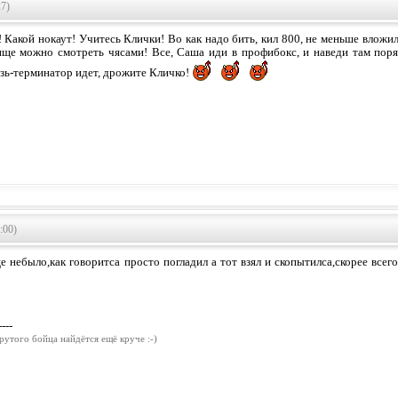
27)
 Какой нокаут! Учитесь Клички! Во как надо бить, кил 800, не меньше вложил!
ище можно смотреть чясами! Все, Саша иди в профибокс, и наведи там поряд
зь-терминатор идет, дрожите Кличко!
:00)
е небыло,как говоритса просто погладил а тот взял и скопытилса,скорее всег
----
рутого бойца найдётся ещё круче :-)