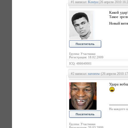
#1 написал:
Kostya
(26 апреля 2010 16:
Какой удар!
Такое зрел
Новый витя
Группа: Участники
Регистрация: 18.02.2009
ICQ: 486640001
#2 написал:
suvorow
(26 апреля 2010 17
Удара вобщ
----------------
На каждого к
Группа: Участники
Регистрация: 20.03.2009