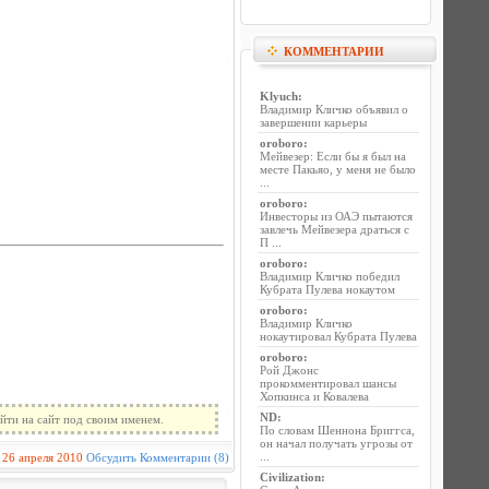
КОММЕНТАРИИ
Klyuch
:
Владимир Кличко объявил о
завершении карьеры
oroboro
:
Мейвезер: Если бы я был на
месте Пакьяо, у меня не было
...
oroboro
:
Инвесторы из ОАЭ пытаются
завлечь Мейвезера драться с
П ...
oroboro
:
Владимир Кличко победил
Кубрата Пулева нокаутом
oroboro
:
Владимир Кличко
нокаутировал Кубрата Пулева
oroboro
:
Рой Джонс
прокомментировал шансы
Хопкинса и Ковалева
ND
:
йти на сайт под своим именем.
По словам Шеннона Бриггса,
он начал получать угрозы от
...
26 апреля 2010
Обсудить
Комментарии (8)
Civilization
: