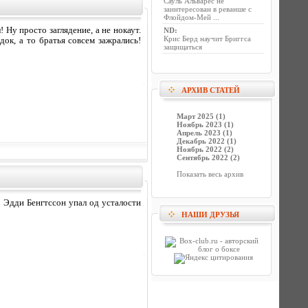
Сауль Альварес не
заинтересован в реванше с
Флойдом-Мей ...
 Ну просто заглядение, а не нокаут.
ND
:
Крис Берд научит Бриггса
ок, а то братья совсем зажрались!
защищаться
АРХИВ СТАТЕЙ
Март 2025 (1)
Ноябрь 2023 (1)
Апрель 2023 (1)
Декабрь 2022 (1)
Ноябрь 2022 (2)
Сентябрь 2022 (2)
Показать весь архив
о Эдди Бенгтссон упал од усталости
НАШИ ДРУЗЬЯ