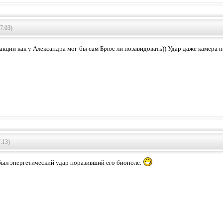
7:03)
акции как у Александра мог-бы сам Брюс ли позавидовать)) Удар даже камера н
:13)
был энергетический удар поразивший его биополе.