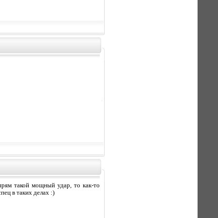
прям такой мощный удар, то как-то
пец в таких делах :)