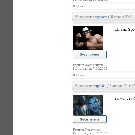
ICQ: --
#3 написал:
sergeyosn
(26 апреля 2010 1
Да такой ре
Группа: Журналисты
Регистрация: 7.08.2009
ICQ: --
#4 написал:
stupak04
(26 апреля 2010 17
может это 
Группа: Участники
Регистрация: 5.02.2009