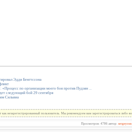
тировал Эдди Бенгтссона
фликт
«Процесс по организации моего боя против Пудзян ...
дет следующий бой 29 сентября
Тим Сильвиа
т как незарегистрированный пользователь. Мы рекомендуем вам зарегистрироваться либо во
Просмотров: 4786 автор:
sergeyosn