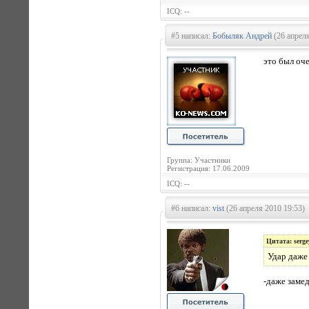
ICQ: --
#5 написал:
Бобыляк Андрей
(26 апреля
это был оч
Группа: Участники
Регистрация: 17.06.2009
ICQ: --
#6 написал:
vist
(26 апреля 2010 19:53)
Цитата: serge
Удар даже 
-даже замед