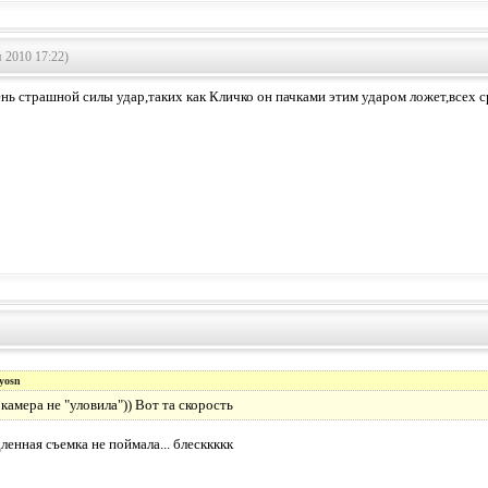
 2010 17:22)
ень страшной силы удар,таких как Кличко он пачками этим ударом ложет,всех 
yosn
камера не "уловила")) Вот та скорость
ленная съемка не поймала... блесккккк