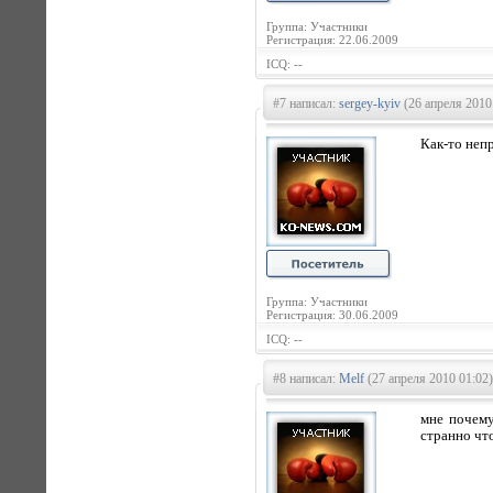
Группа: Участники
Регистрация: 22.06.2009
ICQ: --
#7 написал:
sergey-kyiv
(26 апреля 2010
Как-то неп
Группа: Участники
Регистрация: 30.06.2009
ICQ: --
#8 написал:
Melf
(27 апреля 2010 01:02)
мне почему
странно что