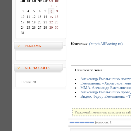
Пн
Вт
Ср
Чт
Пт
Сб
Вс
1
2
3
4
5
6
7
9
8
10
11
12
13
14
16
15
17
18
19
20
21
22
23
24
25
26
27
28
29
30
31
Источник:
(http://AllBoxing.ru)
РЕКЛАМА
КТО НА САЙТЕ
Ссылки по теме:
Александр Емельяненко нокау
Гостей: 20
Емельяненко - Харитонов: кон
MMA. Александр Емельяненко: 
Александр Емельяненко прове
Видео. Федор Емельяненко - 
Уважаемый посетитель вы вошли на сай
(голосов: 1)