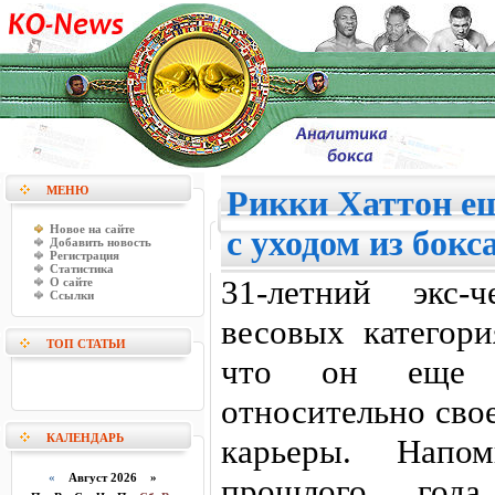
МЕНЮ
Рикки Хаттон ещ
Новое на сайте
с уходом из бокс
Добавить новость
Регистрация
Статистика
31-летний экс
О сайте
Ссылки
весовых категори
ТОП СТАТЬИ
что он еще 
относительно сво
КАЛЕНДАРЬ
карьеры. Напо
«
Август 2026 »
прошлого год