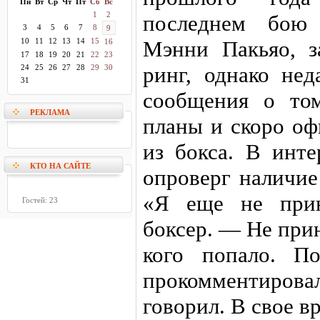
Пн
Вт
Ср
Чт
Пт
Сб
Вс
1
2
последнем бою 
3
4
5
6
7
8
9
10
11
12
13
14
15
Мэнни Пакьяо, з
16
17
18
19
20
21
22
23
ринг, однако нед
24
25
26
27
28
29
30
31
сообщения о то
РЕКЛАМА
планы и скоро оф
из бокса. В инт
КТО НА САЙТЕ
опроверг наличие
«Я еще не прин
Гостей: 23
боксер. — Не при
кого попало. П
прокомментировал
говорил. В свое в