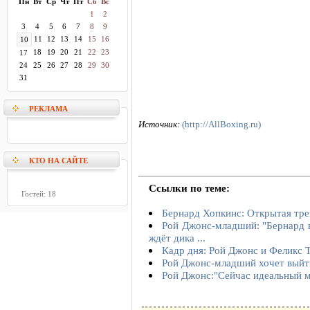
Пн
Вт
Ср
Чт
Пт
Сб
Вс
1
2
3
4
5
6
7
8
9
11
12
13
14
15
16
10
18
19
20
21
22
23
17
24
25
26
27
28
29
30
31
РЕКЛАМА
Источник:
(http://AllBoxing.ru)
КТО НА САЙТЕ
Ссылки по теме:
Гостей: 18
Бернард Хопкинс: Открытая тре
Рой Джонс-младший: "Бернард в
ждёт дика ...
Кадр дня: Рой Джонс и Феликс 
Рой Джонс-младший хочет выйти
Рой Джонс:"Сейчас идеальный м